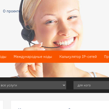
О проекте
оды
Международные коды
Калькулятор IP-сетей
Пр