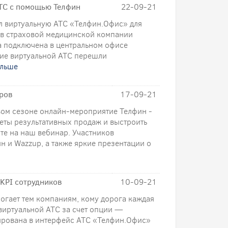
ТС с помощью Телфин
22-09-21
л виртуальную АТС «Телфин.Офис» для
 в страховой медицинской компании
а подключена в центральном офисе
ие виртуальной АТС перешли
альше
аров
17-09-21
овом сезоне онлайн-мероприятие Телфин -
реты результативных продаж и выстроить
те на наш вебинар. Участников
н и Wazzup, а также яркие презентации о
 KPI сотрудников
10-09-21
огает тем компаниям, кому дорога каждая
виртуальной АТС за счет опции —
рирована в интерфейс АТС «Телфин.Офис»