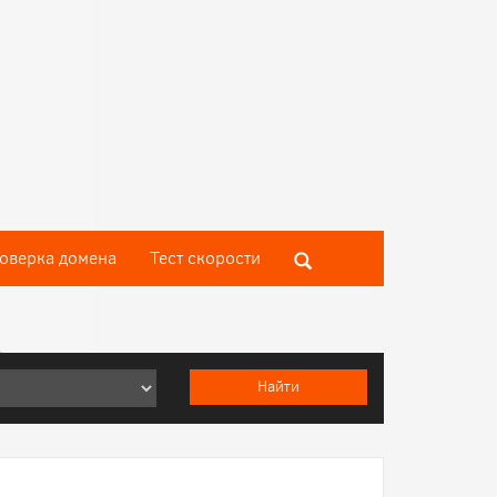
оверка домена
Тест скороcти