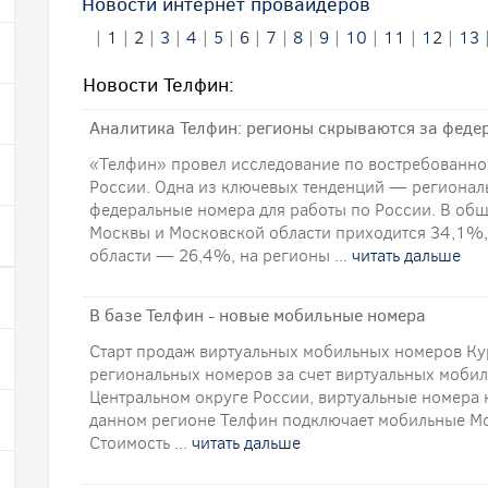
Новости интернет провайдеров
|
1
|
2
|
3
|
4
|
5
|
6
|
7
|
8
|
9
|
10
|
11
|
12
|
13
Новости Телфин:
Аналитика Телфин: регионы скрываются за фед
«Телфин» провел исследование по востребованно
России. Одна из ключевых тенденций — регионал
федеральные номера для работы по России. В общ
Москвы и Московской области приходится 34,1%,
области — 26,4%, на регионы ...
читать дальше
В базе Телфин - новые мобильные номера
Старт продаж виртуальных мобильных номеров Ку
региональных номеров за счет виртуальных мобил
Центральном округе России, виртуальные номера 
данном регионе Телфин подключает мобильные Мо
Стоимость ...
читать дальше