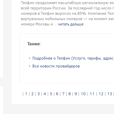
Телфин продолжает масштабную региональную экс
всей территории России. За последний год число
номеров в Телфин выросло на 85%. Компания Тел
виртуальных мобильных номеров — на момент зап
номера Москвы и ...
читать дальше
Также:
Подробнее о Телфин (Услуги, тарифы, адрес
Все новости провайдеров
|
1
|
2
|
3
|
4
|
5
|
6
|
7
|
8
|
9
|
10
|
11
|
12
|
13