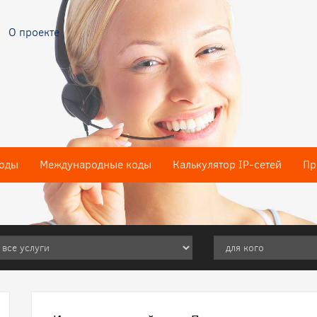
О проекте
оды
Международные коды
Калькулятор IP-сетей
Пр