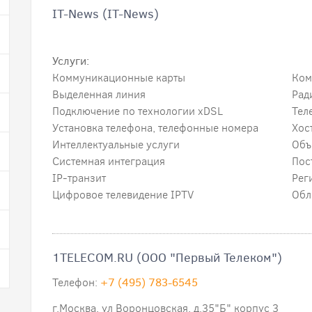
IT-News (IT-News)
Услуги:
Коммуникационные карты
Ком
Выделенная линия
Рад
Подключение по технологии xDSL
Тел
Установка телефона, телефонные номера
Xос
Интеллектуальные услуги
Объ
Системная интеграция
Пос
IP-транзит
Рег
Цифровое телевидение IPTV
Обл
1TELECOM.RU (ООО "Первый Телеком")
Телефон:
+7 (495) 783-6545
г.Москва, ул Воронцовская, д.35"Б" корпус 3