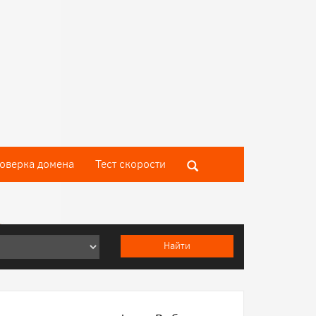
оверка домена
Тест скороcти