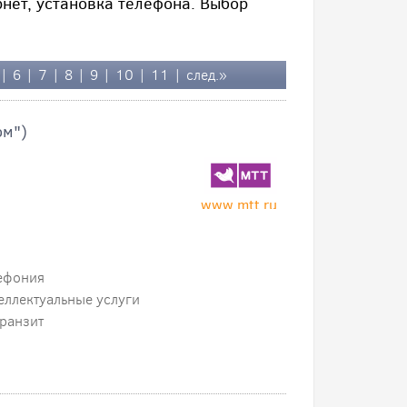
нет, установка телефона. Выбор
|
6
|
7
|
8
|
9
|
10
|
11
|
след.»
ом")
www.mtt.ru
ефония
еллектуальные услуги
транзит