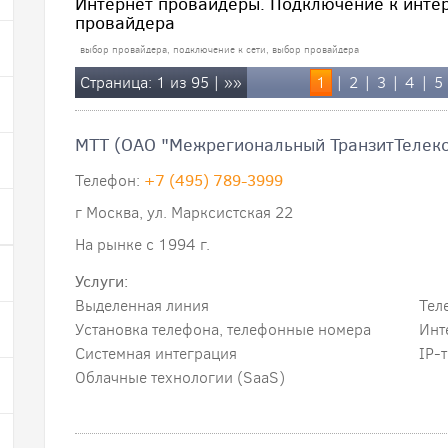
Интернет провайдеры. Подключение к интер
провайдера
выбор провайдера, подключение к сети, выбор провайдера
Страница: 1 из 95 |
»»
1
|
2
|
3
|
4
|
5
МТТ (ОАО "Межрегиональный ТранзитТелек
Телефон:
+7 (495) 789-3999
г Москва, ул. Марксистская 22
На рынке с 1994 г.
Услуги:
Выделенная линия
Тел
Установка телефона, телефонные номера
Инт
Системная интеграция
IP-
Облачные технологии (SaaS)