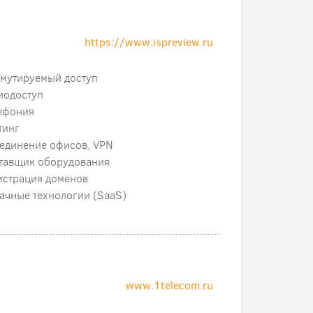
https://www.ispreview.ru
мутируемый доступ
иодоступ
ефония
тинг
единение офисов, VPN
тавщик оборудования
истрация доменов
ачные технологии (SaaS)
www.1telecom.ru