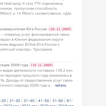
ий Новгород. К сети ТТК подключены
язниках, пропускная способность
Мбит/с и 14 Мбит/с соответственно. «Для
 университетам Юга России
(20-11-2009)
 – оператор услуг фиксированной связи,
терра» в Южном федеральном округе
чению ведущих ВУЗов Юга России к
итетский кластер». Программа
есяцев 2009 года
(19-11-2009)
 видам деятельности составили 159,2 млн.
ным периодом прошлого года изменилась в
 %. Доходы от предоставления услуг связи
гичного периода 2008 года и ...
читать
-20
|
21-30
|
31-40
|
41-50
|
51-60
|
61-
д
|
2022 год
|
2021 год
|
2020 год
|
2019 год