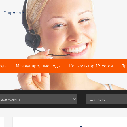
О проекте
оды
Международные коды
Калькулятор IP-сетей
Пр