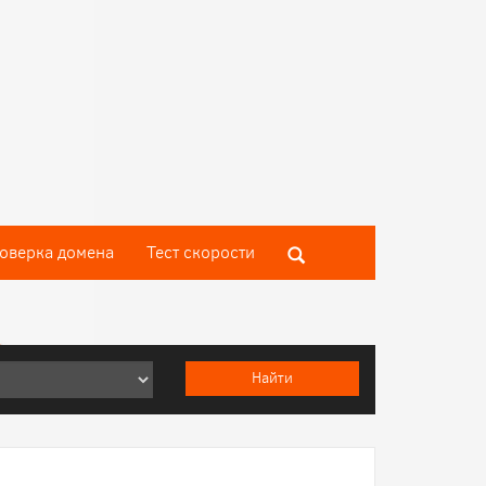
оверка домена
Тест скороcти