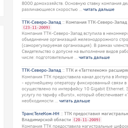
8000 домохозяйств. Основную ставку компания де
различающиеся скоростью ...
читать дальше
ТТК-Северо-Запад
:: Компания ТТК-Северо-Запад
(23-11-2009)
Компания ТТК-Северо-Запад вступила в некоммер
объединение организаций железнодорожного стро
(саморегулируемая организация). В рамках членст
Свидетельство о допуске на выполнение видов рабо
числе: подготовительные ...
читать дальше
ТТК-Северо-Запад
:: ТТК и «Таттелеком» расшир
Компания ТТК предоставила канал доступа в Инте
- крупнейшему оператору фиксированный связи в 
осуществлено по интерфейсу 10 Gigabit Ethernet. 
услугу по тарифу «Burst», который обеспечивает «
необходимости ...
читать дальше
ТрансТелеКом-НН
:: ТТК предоставил магистральн
Владимирской области
(20-11-2009)
Компания ТТК предоставила магистральные цифро