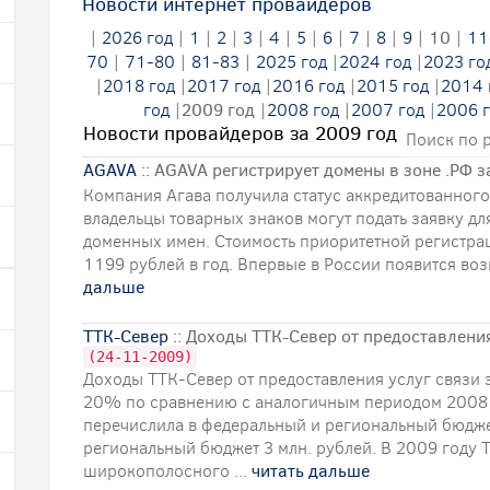
Новости интернет провайдеров
|
2026 год
|
1
|
2
|
3
|
4
|
5
|
6
|
7
|
8
|
9
|
10
|
11
70
|
71-80
|
81-83
|
2025 год
|
2024 год
|
2023 го
|
2018 год
|
2017 год
|
2016 год
|
2015 год
|
2014 
год
|
2009 год
|
2008 год
|
2007 год
|
2006 г
Новости провайдеров за 2009 год
Поиск по 
AGAVA
:: AGAVA регистрирует домены в зоне .РФ 
Компания Агава получила статус аккредитованного 
владельцы товарных знаков могут подать заявку дл
доменных имен. Стоимость приоритетной регистрац
1199 рублей в год. Впервые в России появится воз
дальше
ТТК-Север
:: Доходы ТТК-Север от предоставлени
(24-11-2009)
Доходы ТТК-Север от предоставления услуг связи 
20% по сравнению с аналогичным периодом 2008 г
перечислила в федеральный и региональный бюджет
региональный бюджет 3 млн. рублей. В 2009 году 
широкополосного ...
читать дальше