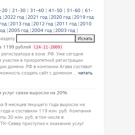
-20
|
21-30
|
31-40
|
41-50
|
51-60
|
61-
д
|
2022 год
|
2021 год
|
2020 год
|
2019 год
год
|
2013 год
|
2012 год
|
2011 год
|
2010
од
|
2005 год
|
2004 год
|
2003 год
|
разделу
за 1199 рублей
(24-11-2009)
регистратора в зоне .РФ. Уже сегодня
я участия в приоритетной регистрации
ии домена .РФ в компании Агава составит
можность создать сайт с доменом ...
читать
я услуг связи выросли на 20%
за 9 месяцев текущего года выросли на
ода и составили 119 млн. руб. Компания
ы 30 млн. руб, в том числе в
ТТК-Север приступил к оказанию услуг