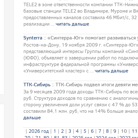
ТELE2 в зоне ответственности компании ТТК-Нижн
базовые станции TELE2 во Владимире, Муроме и В
предоставленных каналов составила 46 Мбит/с, 32 
реализации ...
читать дальше
Synterra
:: «Синтерра-Юг» помогает развиваться
Ростов-на-Дону, 19 ноября 2009 г. «Синтерра-Юг»
представляющий интересы Группы компаний «Син
(ЮФО), объявляет о завершении работ по подклю
инфраструктуре федеральной программы «Универс
«Университетский кластер» с ...
читать дальше
ТТК-Сибирь
:: ТТК-Сибирь подвел итоги девяти м
За 9 месяцев 2009 года доходы ТТК-Сибирь по всем
руб. Структура доходов по сравнению с аналогич
сторону увеличения доли услуг связи с 47 % до 53
составили 84,1 млн. руб, что на 14% больше анало
дальше
|
2026 год
|
1
|
2
|
3
|
4
|
5
|
6
|
7
|
8
|
9
|
10
|
11
70
|
71-80
|
81-83
|
2025 год
|
2024 год
|
2023 го