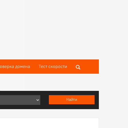
оверка домена
Тест скороcти