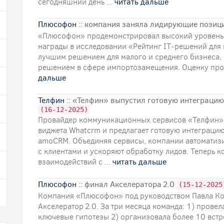
сегодняшний день ...
читать дальше
Плюсофон
:: компания заняла лидирующие позиц
«Плюсофон» продемонстрировал высокий уровень 
награды в исследовании «Рейтинг IT‑решений для 
лучшим решением для малого и среднего бизнеса, 2
решением в сфере импортозамещения. Оценку пров
дальше
Телфин
:: «Телфин» выпустил готовую интеграци
(16-12-2025)
Провайдер коммуникационных сервисов «Телфин» 
виджета Whatcrm и предлагает готовую интеграци
amoCRM. Объединяя сервисы, компании автоматиз
с клиентами и ускоряют обработку лидов. Теперь 
взаимодействий с ...
читать дальше
Плюсофон
:: финал Акселератора 2.0
(15-12-2025
Компания «Плюсофон» под руководством Павла Ко
Акселератор 2.0. За три месяца команда: 1) пров
ключевые гипотезы 2) организовала более 10 встре