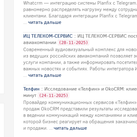
Whatcrm — интеграцию системы Planfix с Telegram
равномерно распределять нагрузку между сотрудн
клиентами. Благодаря интеграции Planfix с Teleg
...
читать дальше
ИЦ ТЕЛЕКОМ-СЕРВИС
:: ИЦ ТЕЛЕКОМ-СЕРВИС пост
авиакомпании
(28-11-2025)
Современный аудиовизуальный комплекс для ново
из ведущих российских авиакомпаний позволяет эф
услуги компании, а также информировать посетите
важных новостях и событиях. Работы интегратор
...
читать дальше
Телфин
:: Исследование «Телфин» и OkoCRM: клие
минут
(24-11-2025)
Провайдер коммуникационных сервисов «Телфин» 
продаж OkoCRM представили результаты исследов
в ведении коммуникаций между компаниями и клиен
которой бизнес реагирует на обращения заказчико
и продажи. ...
читать дальше