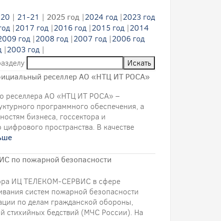
-20
|
21-21
|
2025 год
|
2024 год
|
2023 год
год
|
2017 год
|
2016 год
|
2015 год
|
2014
2009 год
|
2008 год
|
2007 год
|
2006 год
д
|
2003 год
|
разделу
фициальный реселлер АО «НТЦ ИТ РОСА»
о реселлера АО «НТЦ ИТ РОСА» –
уктурного программного обеспечения, а
остям бизнеса, госсектора и
цифрового пространства. В качестве
ьше
ИС по пожарной безопасности
атора ИЦ ТЕЛЕКОМ-СЕРВИС в сфере
ивания систем пожарной безопасности
ции по делам гражданской обороны,
й стихийных бедствий (МЧС России). На