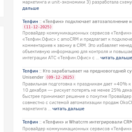
маркетинга и unit‑экономики 3) разработала схему
дальше
Телфин
:: «Телфин» подключает автозаполнение 
(11-12-2025)
Провайдер коммуникационных сервисов «Телфин»
«Телфин.Офис» с amoCRM и предлагает к подключ
комментариев к звонку в CRM. Это избавляет мене
объективную информацию для контроля и повышает
интеграции АТС «Телфин.Офис» с ...
читать дальш
Телфин
:: Кто зарабатывает на предновогодней с
Unisender
(09-12-2025)
Правильная подготовка к праздникам дает +40% к
10 декабря — рискует потерять не менее 25% дек
быстрее принимают решение о покупке Провайде
совместно с системой автоматизации продаж OkoC
маркетинга ...
читать дальше
Телфин
:: «Телфин» и Whatcrm интегрировали CRM 
Провайдер коммуникационных сервисов «Телфин» 