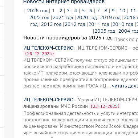
Новости интернет провайдеров
|
2026 год
|
1
|
2
|
3
|
4
|
5
|
6
|
7
|
8
|
9
|
10
|
11
|
2022 год
|
2021 год
|
2020 год
|
2019 год
|
2018 
год
|
2013 год
|
2012 год
|
2011 год
|
2010 год
|
|
2005 год
|
2004 го
Новости провайдеров за 2025 год
Поиск по 
ИЦ ТЕЛЕКОМ-СЕРВИС
:: ИЦ ТЕЛЕКОМ-СЕРВИС – о
(26-12-2025)
ИЦ ТЕЛЕКОМ-СЕРВИС получил статус официальног
российского разработчика системного и инфрастр
также ИТ-платформ, отвечающим ключевым потребн
промышленных предприятий в построении единого 
бизнес-партнера компании РОСА ИЦ ...
читать дал
ИЦ ТЕЛЕКОМ-СЕРВИС
:: Услуги ИЦ ТЕЛЕКОМ-СЕРВ
лицензированы МЧС России
(23-12-2025)
Профессиональная деятельность и услуги интегр
построения, модернизации и технического обслуж
лицензированы Министерством Российской Федера
чрезвычайным ситуациям и ликвидации последстви