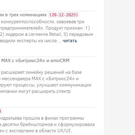
ии в трех номинациях
(20-12-2025)
конкурентоспособности, завоевав три
предпринимателей». Продукт признан: 1)
) лидером в сегменте Retail, 3) передовым
одили эксперты из числа ...
читать
ю MAX c «Битрикс24» и amoCRM
расширяет линейку решений на базе
ю мессенджера MAX с «Битрикс24» и
ируют процессы, улучшают коммуникации
компании могут расширить спектр
)
ндратьева прошла в финал программы
ела десятки брейнштормов и сформулировала
ч с экспертами в области UX/UI,