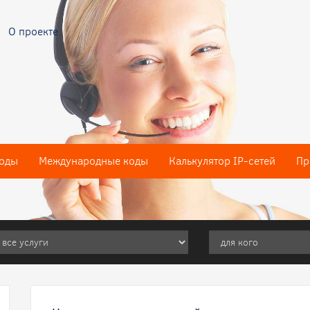
О проекте
оды
Международные коды
Калькулятор IP-сетей
Пр