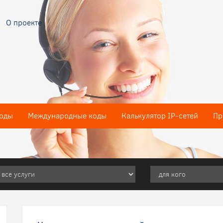
О проекте
оды
Международные коды
Калькулятор IP-сетей
Пр