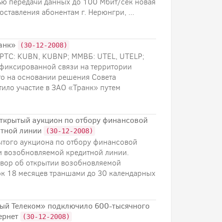
тью передачи данных до 100 Мбит/cек новая
ставления абонентам г. Нерюнгри, ...
ранк»
(30-12-2008)
РТС: KUBN, KUBNP; ММВБ: UTEL, UTELP;
 фиксированной связи на территории
то на основании решения Совета
ило участие в ЗАО «Транк» путем
открытый аукцион по отбору финансовой
итной линии
(30-12-2008)
ытого аукциона по отбору финансовой
и возобновляемой кредитной линии.
овор об открытии возобновляемой
ок 18 месяцев траншами до 30 календарных
ный Телеком» подключило 600-тысячного
ернет
(30-12-2008)