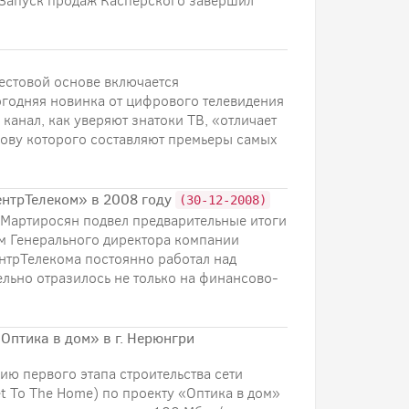
. Запуск продаж Касперского завершил
тестовой основе включается
вогодняя новинка от цифрового телевидения
анал, как уверяют знатоки ТВ, «отличает
нову которого составляют премьеры самых
ентрТелеком» в 2008 году
(30-12-2008)
Мартиросян подвел предварительные итоги
ам Генерального директора компании
нтрТелекома постоянно работал над
льно отразилось не только на финансово-
Оптика в дом» в г. Нерюнгри
ю первого этапа строительства сети
t To The Home) по проекту «Оптика в дом»