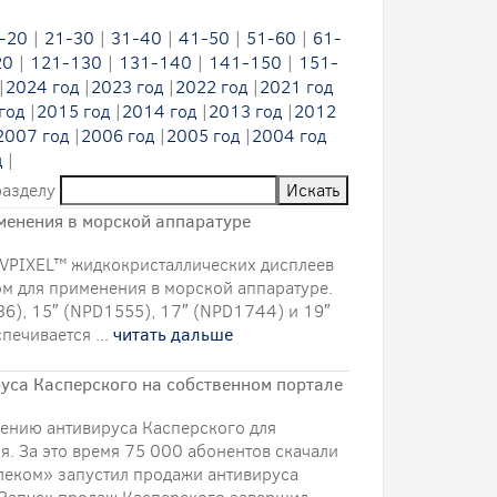
-20
|
21-30
|
31-40
|
41-50
|
51-60
|
61-
20
|
121-130
|
131-140
|
141-150
|
151-
|
2024 год
|
2023 год
|
2022 год
|
2021 год
год
|
2015 год
|
2014 год
|
2013 год
|
2012
2007 год
|
2006 год
|
2005 год
|
2004 год
д
|
разделу
менения в морской аппаратуре
NAVPIXEL™ жидкокристаллических дисплеев
м для применения в морской аппаратуре.
36), 15″ (NPD1555), 17″ (NPD1744) и 19″
ечивается ...
читать дальше
руса Касперского на собственном портале
лению антивируса Касперского для
я. За это время 75 000 абонентов скачали
леком» запустил продажи антивируса