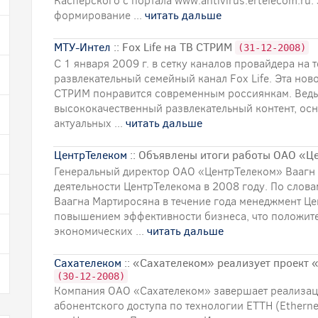
Касперского с портала www.antivirus.ertelecom.ru
формирование ...
читать дальше
МТУ-Интел
:: Fox Life на ТВ СТРИМ
(31-12-2008)
С 1 января 2009 г. в сетку каналов провайдера на 
развлекательный семейный канал Fox Life. Эта но
СТРИМ понравится современным россиянкам. Ведь к
высококачественный развлекательный контент, ос
актуальных ...
читать дальше
ЦентрТелеком
:: Объявлены итоги работы ОАО «Ц
Генеральный директор ОАО «ЦентрТелеком» Ваагн 
деятельности ЦентрТелекома в 2008 году. По слов
Ваагна Мартиросяна в течение года менеджмент Це
повышением эффективности бизнеса, что положите
экономических ...
читать дальше
Сахателеком
:: «Сахателеком» реализует проект «
(30-12-2008)
Компания ОАО «Сахателеком» завершает реализаци
абонентского доступа по технологии ЕТТН (Etherne