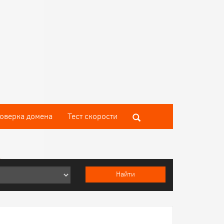
оверка домена
Тест скороcти