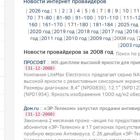
Новости интернет провайдеров
|
2026 год
|
1
|
2
|
3
|
4
|
5
|
6
|
7
|
8
|
9
|
10
|
11
70
|
71-80
|
81-90
|
91-100
|
101-110
|
111-1
160
|
161-170
|
171-180
|
181-184
|
2025 год
|
2020 год
|
2019 год
|
2018 год
|
2017 год
|
2016 
год
|
2011 год
|
2010 год
|
2009 год
|
2008 год
|
|
2003 го
Новости провайдеров за 2008 год
Поиск по 
ПРОСОФТ
:: ЖК-дисплеи высокой яркости для при
(31-12-2008)
Компания LiteMax Electronics предлагает серию 
высокой яркости с резистивным сенсорным экрано
Размеры диагонали: 8,4″ (NPD0835), 12,1″ (NPD12
(NPD1954). Яркость изображения 1000 кд/м2 обесп
Дом.ru
:: «ЭР-Телеком» запустил продажи антиви
(31-12-2008)
Закончена 2 месячная промо –акция по предостав
абонентов «ЭР-Телеком» в 17 регионах присутстви
пробную версию Антивируса. С 26 декабря «ЭР-Те