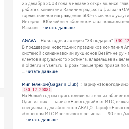
25 декабря 2008 года в недавно открывшемся глав
работе с клиентами Калининградского филиала ОА
торжественное награждение 600-тысячного услуги
Интернет. Юбилейным абонентом стал пользователь
Максим ...
читать дальше
AGAVA
:: Новогодняя лотерея "33 подарка"
(30-1
В преддверии новогодних праздников компания Аг
системой скандинавский аукционов Везётмне.ру -
клентов виртуального хостинга, владельцев выдел
iFolder.ru и Vsem.ru. В розыгрыше трёх призов по 
...
читать дальше
Миг-Телеком(Gagarin Club)
:: Тариф «Новогодний»
(30-12-2008)
На Новый год мы приготовили для наших абоненто
Один из них — тариф «Новогодний» от МТС, вклю
специально для абонентов АКАДО. Тариф «Нового
абонентам МТС Московского региона — 90 коп./м
...
читать дальше