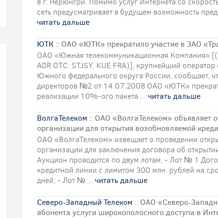
в г. Нерюнгри. Помимо услуг Интернета со скорос
сеть предусматривает в будущем возможность предо
читать дальше
ЮТК
:: ОАО «ЮТК» прекратило участие в ЗАО «Т
ОАО «Южная телекоммуникационная Компания» [(
ADR OTC: STJSY, KUE FRA)], крупнейший оператор
Южного федерального округа России, сообщает, ч
директоров №2 от 14.07.2008 ОАО «ЮТК» прекрат
реализации 10%-ого пакета ...
читать дальше
ВолгаТелеком
:: ОАО «ВолгаТелеком» объявляет 
организации для открытия возобновляемой кред
ОАО «ВолгаТелеком» извещает о проведении откр
организации для заключения договора об открыти
Аукцион проводится по двум лотам: - Лот № 1 Дог
кредитной линии с лимитом 300 млн. рублей на ср
дней; - Лот № ...
читать дальше
Северо-Западный Телеком
:: ОАО «Северо-Запад
абонента услуги широкополосного доступа в Инт