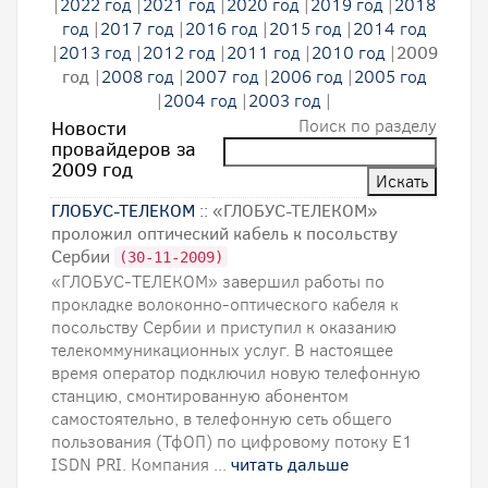
|
2022 год
|
2021 год
|
2020 год
|
2019 год
|
2018
год
|
2017 год
|
2016 год
|
2015 год
|
2014 год
|
2013 год
|
2012 год
|
2011 год
|
2010 год
|
2009
год
|
2008 год
|
2007 год
|
2006 год
|
2005 год
|
2004 год
|
2003 год
|
Поиск по разделу
Новости
провайдеров за
2009 год
ГЛОБУС-ТЕЛЕКОМ
:: «ГЛОБУС-ТЕЛЕКОМ»
проложил оптический кабель к посольству
Сербии
(30-11-2009)
«ГЛОБУС-ТЕЛЕКОМ» завершил работы по
прокладке волоконно-оптического кабеля к
посольству Сербии и приступил к оказанию
телекоммуникационных услуг. В настоящее
время оператор подключил новую телефонную
станцию, смонтированную абонентом
самостоятельно, в телефонную сеть общего
пользования (ТфОП) по цифровому потоку E1
ISDN PRI. Компания ...
читать дальше