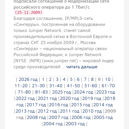
подписали соглашение о модернизации сети
российского оператора до 1 Тбит/с
(25-11-2009)
Благодаря соглашению, IP/MPLS-сеть
«Синтерры», построенная на оборудовании
только Juniper Network, станет самой
производительной сетью в Восточной Европе и
странах СНГ. 25 ноября 2009 г., Москва.
«Синтерра» – национальный оператор связи
Российской Федерации, и Juniper Network
(NYSE: JNPR) (www.juniper.net) – мировой лидер
среди производителей ...
читать дальше
|
2026 год
|
1
|
2
|
3
|
4
|
5
|
6
|
7
|
8
|
9
|
10
|
11-20
|
21-30
|
31-40
|
41-50
|
51-60
|
61-70
|
71-80
|
81-83
|
2025 год
|
2024 год
|
2023 год
|
2022 год
|
2021 год
|
2020 год
|
2019 год
|
2018
год
|
2017 год
|
2016 год
|
2015 год
|
2014 год
|
2013 год
|
2012 год
|
2011 год
|
2010 год
|
2009
год
|
2008 год
|
2007 год
|
2006 год
|
2005 год
|
2004 год
|
2003 год
|