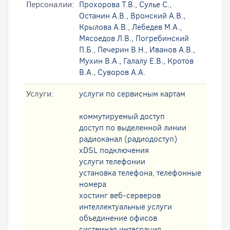
Персоналии:
Прохорова Т.В.
,
Сулье С.
,
Останин А.В.
,
Вронский А.В.
,
Крылова А.В.
,
Лебедев М.А.
,
Мясоедов Л.В.
,
Погребинский
П.Б.
,
Печерин В.Н.
,
Иванов А.В.
,
Мухин В.А.
,
Галалу Е.В.
,
Кротов
В.А.
,
Суворов А.А.
Услуги:
услуги по сервисным картам
коммутируемый доступ
доступ по выделенной линии
радиоканал (радиодоступ)
xDSL подключения
услуги телефонии
установка телефона, телефонные
номера
хостинг веб-серверов
интеллектуальные услуги
oбъединение офисов
системная интеграция