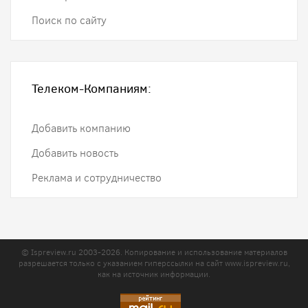
Поиск по сайту
Телеком-Компаниям:
Добавить компанию
Добавить новость
Реклама и сотрудничество
© Ispreview.ru 2003-2026. Копирование и использование материалов
разрешается только с указанием гиперссылки на сайт
www.ispreview.ru
,
как на источник информации.