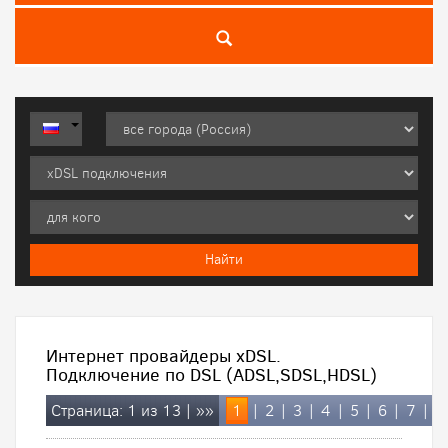
Интернет провайдеры xDSL.
Подключение по DSL (ADSL,SDSL,HDSL)
Страница: 1 из 13 |
»»
1
|
2
|
3
|
4
|
5
|
6
|
7
|
8