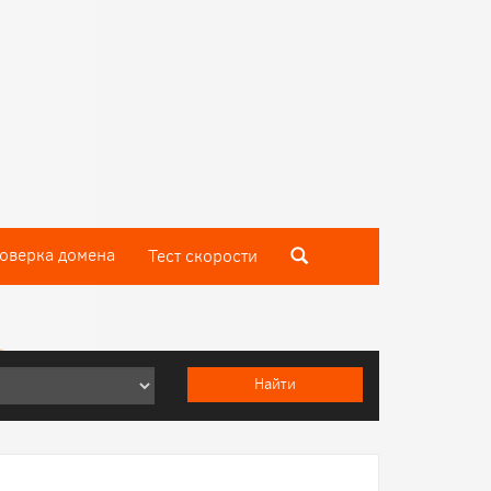
оверка домена
Тест скороcти