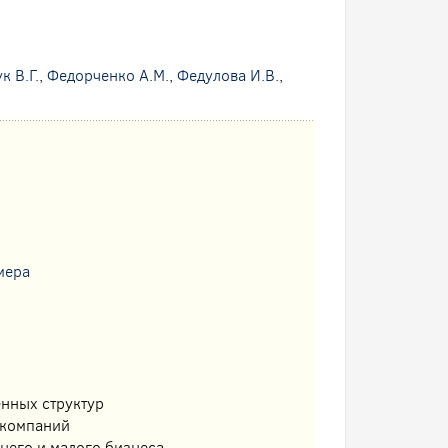
к В.Г.
,
Федорченко А.М.
,
Федулова И.В.
,
мера
нных структур
 компаний
него и малого бизнеса