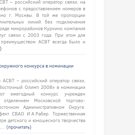
СВТ – российский оператор связи, на
лефонов с предоставлением номеров в
ино г. Москвы. В той же пропорции
лнительных линий без подключения
 ряде микрорайонов Куркино компания
луг связи с 2003 года. При этом для
 преимуществом АСВТ всегда было и
)
м окружного конкурса в номинации
я АСВТ – российский оператор связи,
-Восточный Олимп 2008» в номинации
тот ежегодный конкурс учрежден
отделением Московской торгово-
сточном Административном Округе.
фект СВАО И.А.Рабер. Торжественная
ре детского и юношеского творчества
...
(прочитать)