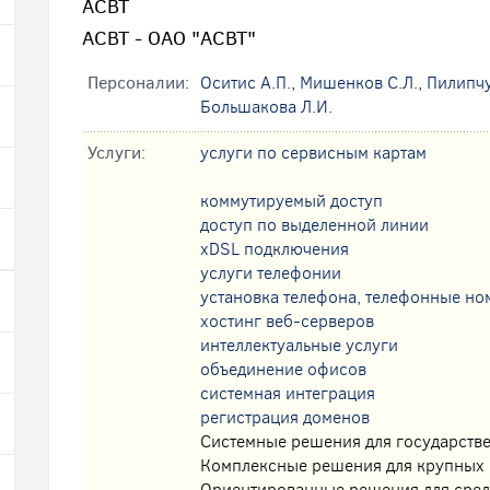
АСВТ
АСВТ - ОАО "АСВТ"
Персоналии:
Оситис А.П.
,
Мишенков С.Л.
,
Пилипчу
Большакова Л.И.
Услуги:
услуги по сервисным картам
коммутируемый доступ
доступ по выделенной линии
xDSL подключения
услуги телефонии
установка телефона, телефонные но
хостинг веб-серверов
интеллектуальные услуги
oбъединение офисов
системная интеграция
регистрация доменов
Системные решения для государстве
Комплексные решения для крупных
Ориентированные решения для сред