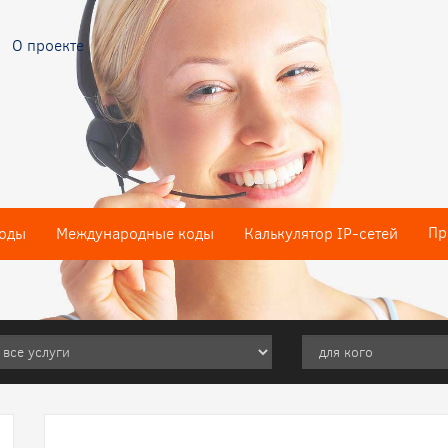
О проекте
Пр
оды
Международные коды
Калькулятор IP-сетей