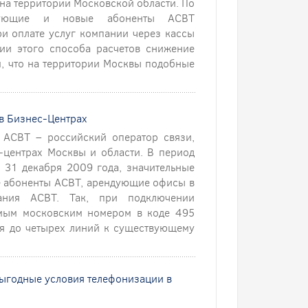
 на территории Московской области. По
твующие и новые абоненты АСВТ
и оплате услуг компании через кассы
нии этого способа расчетов снижение
м, что на территории Москвы подобные
 в Бизнес-Центрах
 АСВТ – российский оператор связи,
-центрах Москвы и области. В период
о 31 декабря 2009 года, значительные
е абоненты АСВТ, арендующие офисы в
ания АСВТ. Так, при подключении
мым московским номером в коде 495
ая до четырех линий к существующему
 выгодные условия телефонизации в