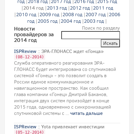
год
|
2018 год
|
2017 год
|
2016 год
|
2015 год
|
2014 год
|
2013 год
|
2012 год
|
2011 год
|
2010 год
|
2009 год
|
2008 год
|
2007 год
|
2006
год
|
2005 год
|
2004 год
|
2003 год
|
Поиск по разделу
Новости
провайдеров за
2014 год
ISPReview
:: ЭРА-ГЛОНАСС ждет «Гонца»
(08-12-2014)
Служба оперативного реагирования ЭРА-
ГЛОНАСС будет интегрирована со спутниковой
системой «Гонец» - это позволит создать в
России единое коммуникационное и
навигационное пространство. Как сообщил
глава компании «Гонец» Дмитрий Баканов,
интеграция двух систем произойдет в конце
2015 года, одновременно с синхронизацией
спутниковой системы с ...
читать дальше
ISPReview
:: Yota привлекает инвестиции
(05-12-2014)