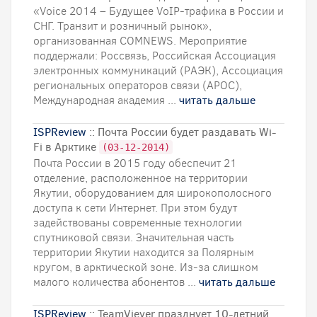
«Voice 2014 – Будущее VoIP-трафика в России и
СНГ. Транзит и розничный рынок»,
организованная COMNEWS. Мероприятие
поддержали: Россвязь, Российская Ассоциация
электронных коммуникаций (РАЭК), Ассоциация
региональных операторов связи (АРОС),
Международная академия ...
читать дальше
ISPReview
:: Почта России будет раздавать Wi-
Fi в Арктике
(03-12-2014)
Почта России в 2015 году обеспечит 21
отделение, расположенное на территории
Якутии, оборудованием для широкополосного
доступа к сети Интернет. При этом будут
задействованы современные технологии
спутниковой связи. Значительная часть
территории Якутии находится за Полярным
кругом, в арктической зоне. Из-за слишком
малого количества абонентов ...
читать дальше
ISPReview
:: TeamViever празднует 10-летний