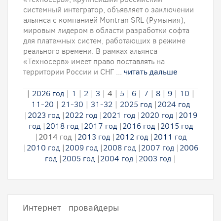
системный интегратор, объявляет о заключении
альянса с компанией Montran SRL (Румыния),
мировым лидером в области разработки софта
для платежных систем, работающих в режиме
реального времени. В рамках альянса
«Техносерв» имеет право поставлять на
территории России и СНГ ...
читать дальше
|
2026 год
|
1
|
2
|
3
|
4
|
5
|
6
|
7
|
8
|
9
|
10
|
11-20
|
21-30
|
31-32
|
2025 год
|
2024 год
|
2023 год
|
2022 год
|
2021 год
|
2020 год
|
2019
год
|
2018 год
|
2017 год
|
2016 год
|
2015 год
|
2014 год
|
2013 год
|
2012 год
|
2011 год
|
2010 год
|
2009 год
|
2008 год
|
2007 год
|
2006
год
|
2005 год
|
2004 год
|
2003 год
|
Интернет провайдеры