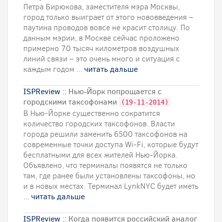
Петра Бирюкова, заместителя мэра Москвы,
город только выиграет от этого нововведения –
паутина проводов вовсе не красит столицу. По
данным мэрии, в Москве сейчас проложено
примерно 70 тысяч километров воздушных
линий связи – это очень много и ситуация с
каждым годом ...
читать дальше
ISPReview
:: Нью-Йорк попрощается с
городскими таксофонами
(19-11-2014)
В Нью-Йорке существенно сократится
количество городских таксофонов. Власти
города решили заменить 6500 таксофонов на
современные точки доступа Wi-Fi, которые будут
бесплатными для всех жителей Нью-Йорка.
Объявлено, что терминалы появятся не только
там, где ранее были установлены таксофоны, но
и в новых местах. Терминал LynkNYC будет иметь
...
читать дальше
ISPReview
:: Когда появится российский аналог