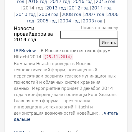
год
|
2018 год
|
2017 год
|
2016 год
|
2015 год
|
2014 год
|
2013 год
|
2012 год
|
2011 год
|
2010 год
|
2009 год
|
2008 год
|
2007 год
|
2006
год
|
2005 год
|
2004 год
|
2003 год
|
Поиск по разделу
Новости
провайдеров за
2014 год
ISPReview
:: В Москве состоится технофорум
Hitachi 2014
(25-11-2014)
Компания Hitachi проведет в Москве
технологический форум, посвященный
перспективам развития телекоммуникационных
технологий и облачных систем хранения
данных. Мероприятие пройдет 2 декабря 2014
года в конференц-зале гостиницы Four Seasons.
Главная тема форума – презентация
инновационных технологий Hitachi и
демонстрация возможностей новейших ...
читать
дальше