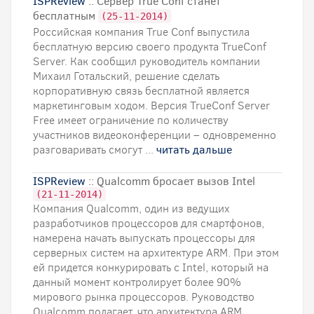
ISPReview
:: Сервер True Conf станет
бесплатным
(25-11-2014)
Российская компания True Conf выпустила
бесплатную версию своего продукта TrueConf
Server. Как сообщил руководитель компании
Михаил Готальский, решение сделать
корпоративную связь бесплатной является
маркетинговым ходом. Версия TrueConf Server
Free имеет ограничение по количеству
участников видеоконференции – одновременно
разговаривать смогут ...
читать дальше
ISPReview
:: Qualcomm бросает вызов Intel
(21-11-2014)
Компания Qualcomm, один из ведущих
разработчиков процессоров для смартфонов,
намерена начать выпускать процессоры для
серверных систем на архитектуре ARM. При этом
ей придется конкурировать с Intel, который на
данный момент контролирует более 90%
мирового рынка процессоров. Руководство
Qualcomm полагает, что архитектура ARM