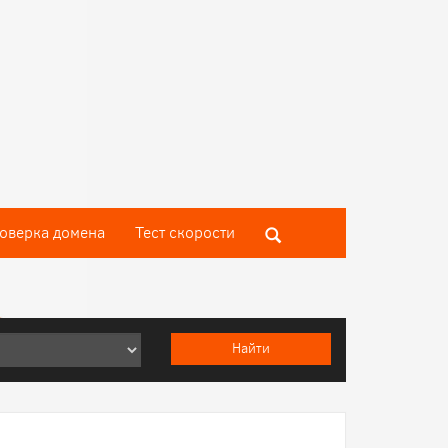
оверка домена
Тест скороcти