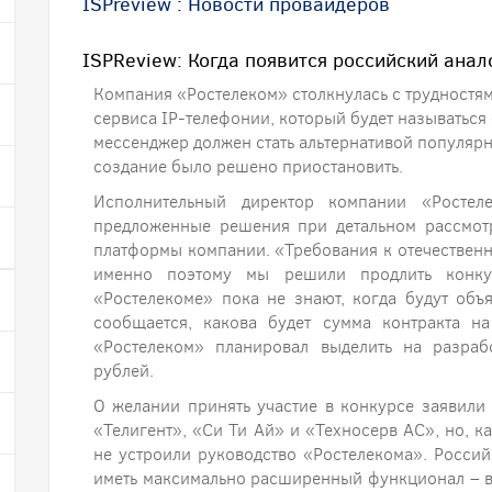
ISPreview
:
Новости провайдеров
ISPReview: Когда появится российский анал
Компания «Ростелеком» столкнулась с трудностя
сервиса IP-телефонии, который будет называтьс
мессенджер должен стать альтернативой популярн
создание было решено приостановить.
Исполнительный директор компании «Ростеле
предложенные решения при детальном рассмотр
платформы компании. «Требования к отечествен
именно поэтому мы решили продлить конкур
«Ростелекоме» пока не знают, когда будут объ
сообщается, какова будет сумма контракта н
«Ростелеком» планировал выделить на разраб
рублей.
О желании принять участие в конкурсе заявил
«Телигент», «Си Ти Ай» и «Техносерв АС», но, к
не устроили руководство «Ростелекома». Росси
иметь максимально расширенный функционал – в