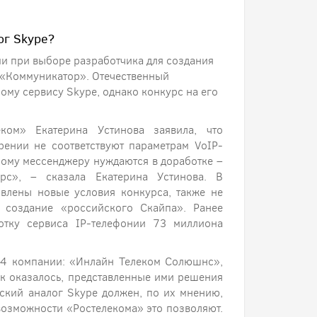
ог Skype?
ми при выборе разработчика для создания
я «Коммуникатор». Отечественный
ому сервису Skype, однако конкурс на его
ком» Екатерина Устинова заявила, что
ении не соответствуют параметрам VoIP-
ному мессенджеру нуждаются в доработке –
с», – сказала Екатерина Устинова. В
явлены новые условия конкурса, также не
а создание «российского Скайпа». Ранее
отку сервиса IP-телефонии 73 миллиона
и 4 компании: «Инлайн Телеком Солюшнс»,
ак оказалось, представленные ими решения
йский аналог Skype должен, по их мнению,
озможности «Ростелекома» это позволяют.