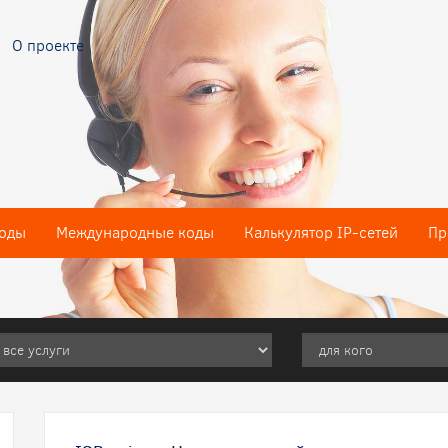
О проекте
оды
Международные коды
Калькулятор IP-сетей
Пр