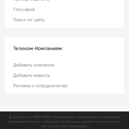
Глоссарий
Поиск по сайту
Телеком-Компаниям:
Добавить компанию
Добавить новость
Реклама и сотрудничество
© Ispreview.ru 2003-2026. Копирование и использование материалов
разрешается только с указанием гиперссылки на сайт
www.ispreview.ru
,
как на источник информации.