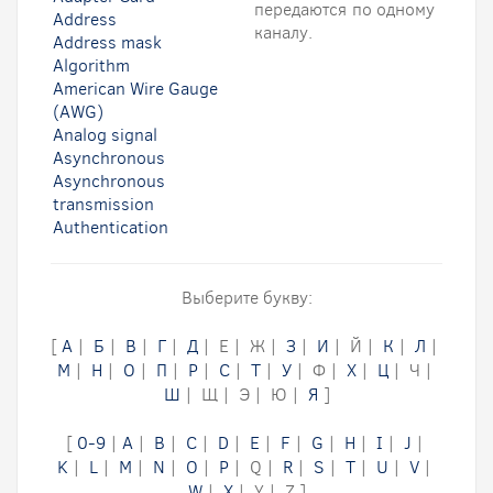
передаются по одному
Address
каналу.
Address mask
Algorithm
American Wire Gauge
(AWG)
Analog signal
Asynchronous
Asynchronous
transmission
Authentication
Выберите букву:
[
А
|
Б
|
В
|
Г
|
Д
| Е | Ж |
З
|
И
| Й |
К
|
Л
|
М
|
Н
|
О
|
П
|
Р
|
С
|
Т
|
У
| Ф |
Х
|
Ц
| Ч |
Ш
| Щ | Э | Ю |
Я
]
[
0-9
|
A
|
B
|
C
|
D
|
E
|
F
|
G
|
H
|
I
|
J
|
K
|
L
|
M
|
N
|
O
|
P
| Q |
R
|
S
|
T
|
U
|
V
|
W
|
X
| Y | Z ]