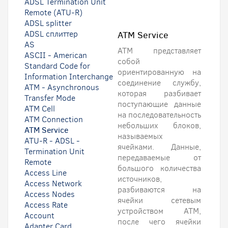
ADSL Termination Unit
Remote (ATU-R)
ADSL splitter
ADSL сплиттер
ATM Service
AS
ATM представляет
ASCII - American
собой
Standard Code for
ориентированную на
Information Interchange
соединение службу,
ATM - Asynchronous
которая разбивает
Transfer Mode
поступающие данные
ATM Cell
на последовательность
ATM Connection
небольших блоков,
ATM Service
называемых
ATU-R - ADSL -
ячейками. Данные,
Termination Unit
передаваемые от
Remote
большого количества
Access Line
источников,
Access Network
разбиваются на
Access Nodes
ячейки сетевым
Access Rate
устройством ATM,
Account
после чего ячейки
Adapter Card