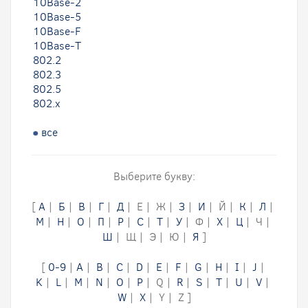
10Base-2
10Base-5
10Base-F
10Base-T
802.2
802.3
802.5
802.x
все
Выберите букву:
[
А
|
Б
|
В
|
Г
|
Д
| Е | Ж |
З
|
И
| Й |
К
|
Л
|
М
|
Н
|
О
|
П
|
Р
|
С
|
Т
|
У
| Ф |
Х
|
Ц
| Ч |
Ш
| Щ | Э | Ю |
Я
]
[
0-9
|
A
|
B
|
C
|
D
|
E
|
F
|
G
|
H
|
I
|
J
|
K
|
L
|
M
|
N
|
O
|
P
| Q |
R
|
S
|
T
|
U
|
V
|
W
|
X
| Y | Z ]