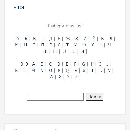
все
Выберите букву:
[
А
|
Б
|
В
|
Г
|
Д
| Е | Ж |
З
|
И
| Й |
К
|
Л
|
М
|
Н
|
О
|
П
|
Р
|
С
|
Т
|
У
| Ф |
Х
|
Ц
| Ч |
Ш
| Щ | Э | Ю |
Я
]
[
0-9
|
A
|
B
|
C
|
D
|
E
|
F
|
G
|
H
|
I
|
J
|
K
|
L
|
M
|
N
|
O
|
P
| Q |
R
|
S
|
T
|
U
|
V
|
W
|
X
| Y | Z ]