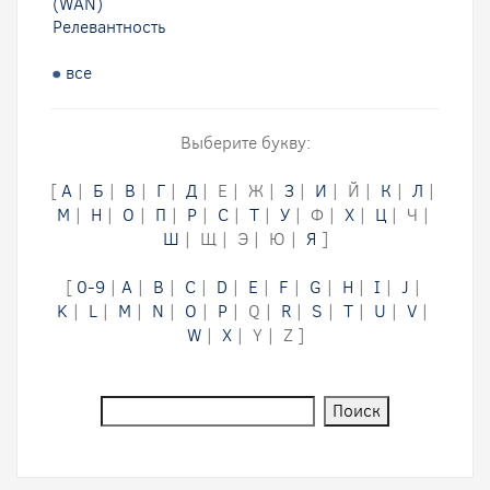
(WAN)
Релевантность
все
Выберите букву:
[
А
|
Б
|
В
|
Г
|
Д
| Е | Ж |
З
|
И
| Й |
К
|
Л
|
М
|
Н
|
О
|
П
|
Р
|
С
|
Т
|
У
| Ф |
Х
|
Ц
| Ч |
Ш
| Щ | Э | Ю |
Я
]
[
0-9
|
A
|
B
|
C
|
D
|
E
|
F
|
G
|
H
|
I
|
J
|
K
|
L
|
M
|
N
|
O
|
P
| Q |
R
|
S
|
T
|
U
|
V
|
W
|
X
| Y | Z ]