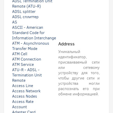
ADSL Termination Unit
Remote (ATU-R)
ADSL splitter
ADSL сплиттер
AS
ASCII - American
Standard Code for
Information Interchange
ATM - Asynchronous
Address
Transfer Mode
Уникальный
ATM Cell
идентификатор,
ATM Connection
присваиваемый сети
ATM Service
или сетевому
ATU-R - ADSL -
устройству для того,
Termination Unit
чтобы другие сети и
Remote
устройства могли
Access Line
распознать его при
Access Network
обмене информацией.
Access Nodes
Access Rate
Account
Adapter Card