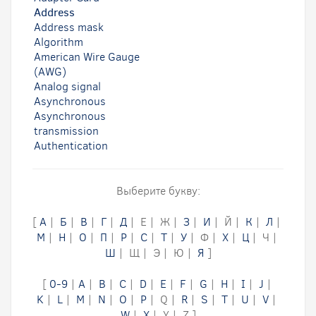
Address
Address mask
Algorithm
American Wire Gauge
(AWG)
Analog signal
Asynchronous
Asynchronous
transmission
Authentication
Выберите букву:
[
А
|
Б
|
В
|
Г
|
Д
| Е | Ж |
З
|
И
| Й |
К
|
Л
|
М
|
Н
|
О
|
П
|
Р
|
С
|
Т
|
У
| Ф |
Х
|
Ц
| Ч |
Ш
| Щ | Э | Ю |
Я
]
[
0-9
|
A
|
B
|
C
|
D
|
E
|
F
|
G
|
H
|
I
|
J
|
K
|
L
|
M
|
N
|
O
|
P
| Q |
R
|
S
|
T
|
U
|
V
|
W
|
X
| Y | Z ]