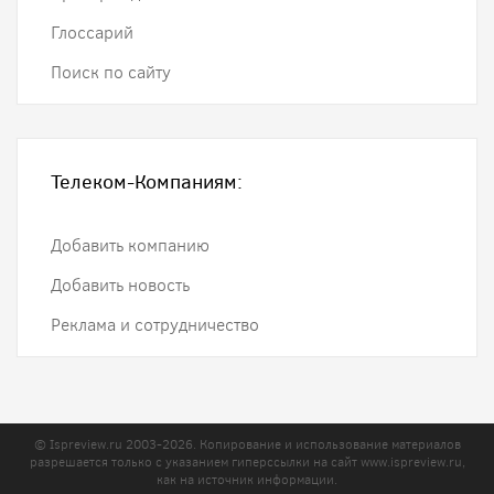
Глоссарий
Поиск по сайту
Телеком-Компаниям:
Добавить компанию
Добавить новость
Реклама и сотрудничество
© Ispreview.ru 2003-2026. Копирование и использование материалов
разрешается только с указанием гиперссылки на сайт
www.ispreview.ru
,
как на источник информации.