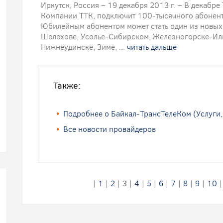
Иркутск, Россия – 19 декабря 2013 г. – В декабр
Компании ТТК, подключит 100-тысячного абонент
Юбилейным абонентом может стать один из новых 
Шелехове, Усолье-Сибирском, Железногорске-Или
Нижнеудинске, Зиме, ...
читать дальше
Также:
Подробнее о Байкал-ТрансТелеКом (Услуги,
Все новости провайдеров
|
1
|
2
|
3
|
4
|
5
|
6
|
7
|
8
|
9
|
10