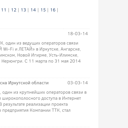
|
11
|
12
|
13
|
14
|
15
|
16
|
18-03-14
ТК, один из ведущих операторов связи
 Wi-Fi и ЛЕТАЙ» в Иркутске, Ангарске,
мском, Новой Игирме, Усть-Илимске,
и Нерюнгри. С 11 марта по 31 мая 2014
ска Иркутской области
03-03-14
К, один из крупнейших операторов связи в
ги широкополосного доступа в Интернет
В результате реализации проекта
о предприятия Компании ТТК, стал