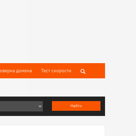
оверка домена
Тест скороcти