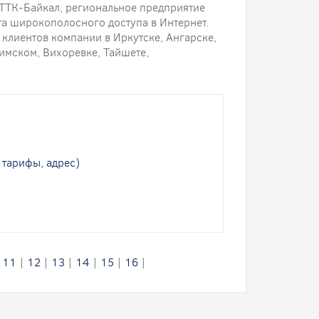
е ТТК-Байкал, региональное предприятие
а широкополосного доступа в Интернет.
клиентов компании в Иркутске, Ангарске,
мском, Вихоревке, Тайшете,
 тарифы, адрес)
|
11
|
12
|
13
|
14
|
15
|
16
|