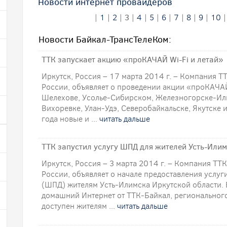
Новости интернет провайдеров
|
1
|
2
|
3
|
4
|
5
|
6
|
7
|
8
|
9
|
10
Новости Байкал-ТрансТелеКом:
ТТК запускает акцию «проКАЧАЙ Wi-Fi и летай»
Иркутск, Россия – 17 марта 2014 г. – Компания Т
России, объявляет о проведении акции «проКАЧАЙ
Шелехове, Усолье-Сибирском, Железногорске-Или
Вихоревке, Улан-Удэ, Северобайкальске, Якутске 
года новые и ...
читать дальше
ТТК запустил услугу ШПД для жителей Усть-Илим
Иркутск, Россия – 3 марта 2014 г. – Компания ТТ
России, объявляет о начале предоставления услу
(ШПД) жителям Усть-Илимска Иркутской области. 
домашний Интернет от ТТК-Байкал, региональног
доступен жителям ...
читать дальше