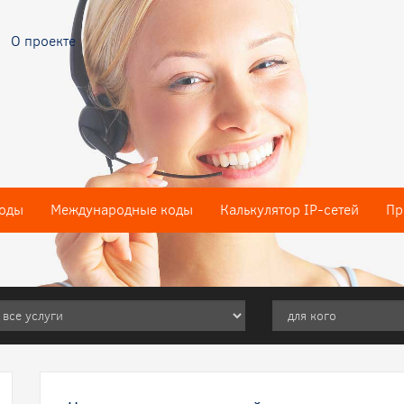
О проекте
оды
Международные коды
Калькулятор IP-сетей
Пр