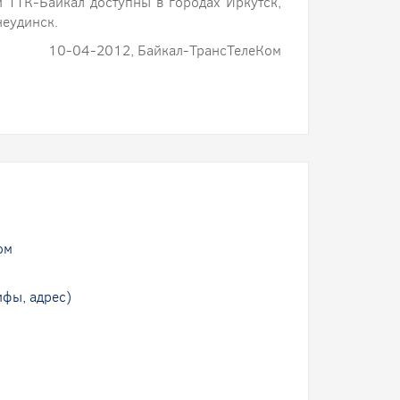
и ТТК-Байкал доступны в городах Иркутск,
неудинск.
10-04-2012, Байкал-ТрансТелеКом
ом
ифы, адрес)