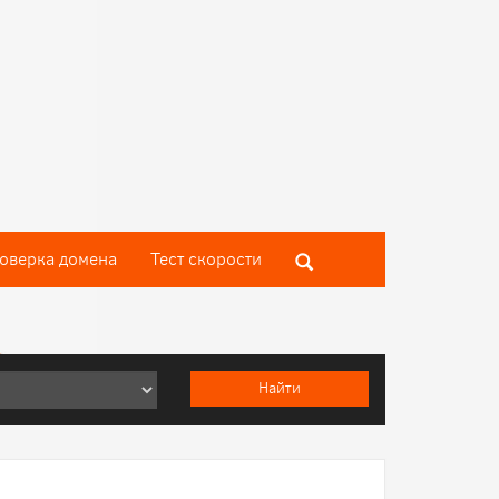
оверка домена
Тест скороcти