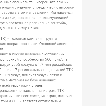
нные специалисты. Уверен, что лекции,
т нашим студентам определиться с выбором
 работы в этом направлении. Мы надеемся
ним из лидеров рынка телекоммуникаций
урс в постоянное расписание занятий», –
.ф.-м.н. Виктор Сажин.
ТК) – головная компания группы
ских операторов связи. Основной акционер
ии.
ейших в России волоконно-оптических
пропускной способностью 560 Гбит/с, а
структурой доступа к 1,7 млн российских
 России 17 региональных предприятий ТТК
нных услуг, включая услуги связи и
упа в Интернет на базе новейших
 всей территории страны.
Трансконтинентальная магистраль TTK
практически всех соседних стран, включая
лтии и СНГ и является оптимальным