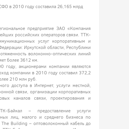
ФО в 2010 году составила 26,165 млрд
егиональное предприятие ЗАО «Компания
нейших российских операторов связи. ТТК-
оммуникационных услуг корпоративным и
Федерации: Иркутской области, Республики
ротяженность волоконно-оптических линий
яет более 3612 км.
0 году, акционерами компании являются
ход компании в 2010 году составил 372,2
более 210 млн руб.
ого доступа в Интернет, услуги местной,
фонной связи, организации корпоративных
овых каналов связи, проектирования и
ТТК-Байкал – предоставление услуги
тных лиц, малого и среднего бизнеса по
o The Building – оптоволоконный кабель до