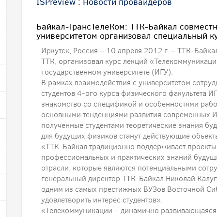
ISPreview
:
Новости провайдеров
Байкал-ТрансТелеКом: ТТК-Байкал совместн
университетом организовал специальный ку
Иркутск, Россия – 10 апреля 2012 г. – ТТК-Байк
ТТК, организовал курс лекций «Телекоммуникаци
государственном университете (ИГУ).
В рамках взаимодействия с университетом сотруд
студентов 4-ого курса физического факультета И
знакомство со спецификой и особенностями рабо
основными тенденциями развития современных И
полученные студентами теоретические знания буд
для будущих физиков станут действующие объект
«ТТК-Байкал традиционно поддерживает проекты
профессиональных и практических знаний будущ
отрасли, которые являются потенциальными сотр
генеральный директор ТТК-Байкал Николай Калуги
одним из самых престижных ВУЗов Восточной Сиб
удовлетворить интерес студентов».
«Телекоммуникации – динамично развивающаяся о