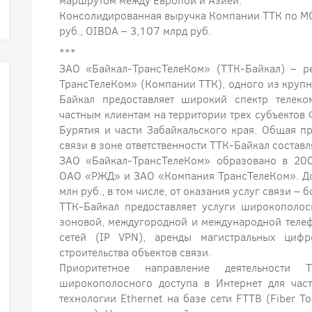
маршрутом между Европой и Азией.
Консолидированная выручка Компании ТТК по МС
руб., OIBDA – 3,107 млрд руб.
***
ЗАО «Байкал-ТрансТелеКом» (ТТК-Байкал) – р
ТрансТелеКом» (Компании ТТК), одного из круп
Байкал предоставляет широкий спектр телек
частным клиентам на территории трех субъектов 
Бурятия и части Забайкальского края. Общая п
связи в зоне ответственности ТТК-Байкал составл
ЗАО «Байкал-ТрансТелеКом» образовано в 200
ОАО «РЖД» и ЗАО «Компания ТрансТелеКом». До
млн руб., в том числе, от оказания услуг связи – 
ТТК-Байкал предоставляет услуги широкополосн
зоновой, междугородной и международной теле
сетей (IP VPN), аренды магистральных цифр
строительства объектов связи.
Приоритетное направление деятельности 
широкополосного доступа в Интернет для час
технологии Ethernet на базе сети FTTB (Fiber T