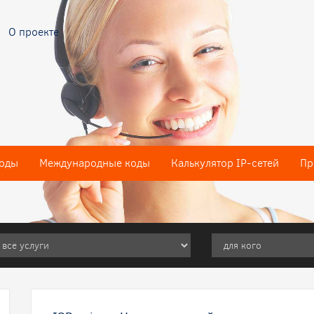
О проекте
оды
Международные коды
Калькулятор IP-сетей
Пр