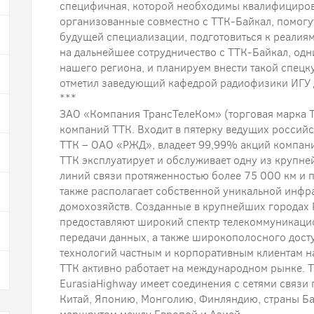
специфичная, которой необходимы квалифицирова
организованные совместно с ТТК-Байкал, помогу
будущей специализации, подготовиться к реалиям
на дальнейшее сотрудничество с ТТК-Байкал, од
нашего региона, и планируем внести такой спецк
отметил заведующий кафедрой радиофизики ИГУ д
***
ЗАО «Компания ТрансТелеКом» (торговая марка Т
компаний ТТК. Входит в пятерку ведущих россий
ТТК – ОАО «РЖД», владеет 99,99% акций компан
ТТК эксплуатирует и обслуживает одну из крупн
линий связи протяженностью более 75 000 км и 
также располагает собственной уникальной инфра
домохозяйств. Созданные в крупнейших городах
предоставляют широкий спектр телекоммуникацио
передачи данных, а также широкополосного дост
технологий частным и корпоративным клиентам на
ТТК активно работает на международном рынке. 
EurasiaHighway имеет соединения с сетями связи 
Китай, Японию, Монголию, Финляндию, страны Ба