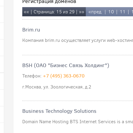
Регистрация доменов
««
| Страница: 15 из 29 |
»»
«пред.
|
10
|
11
|
Brim.ru
Компания brim.ru осуществляет услуги web-хостинга
BSH (ОАО "Бизнес Связь Холдинг")
Телефон:
+7 (495) 363-0670
г.Москва, ул. Зоологическая, д.2
Business Technology Solutions
Domain Name Hosting BTS Internet Services is a smal