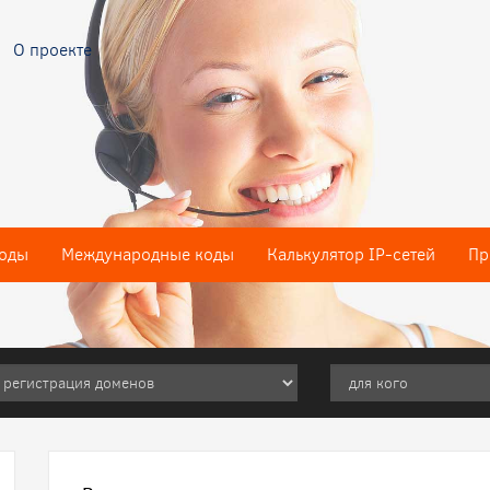
О проекте
оды
Международные коды
Калькулятор IP-сетей
Пр