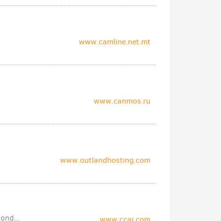
www.camline.net.mt
www.canmos.ru
www.outlandhosting.com
ond...
www.ccai.com