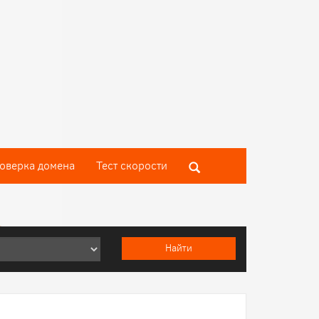
оверка домена
Тест скороcти