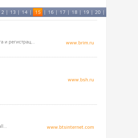
12
|
13
|
14
|
15
|
16
|
17
|
18
|
19
|
20
|
след.»
 и регистрац...
www.brim.ru
www.bsh.ru
l...
www.btsinternet.com