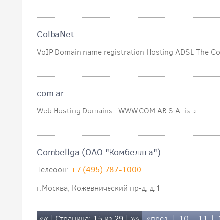
ColbaNet
VoIP Domain name registration Hosting ADSL The Col
com.ar
Web Hosting Domains WWW.COM.AR S.A. is a ...
Combellga (ОАО "Комбеллга")
Телефон:
+7 (495) 787-1000
г.Москва, Кожевнический пр-д, д.1
««
| Страница: 15 из 29 |
»»
«пред.
|
10
|
11
|