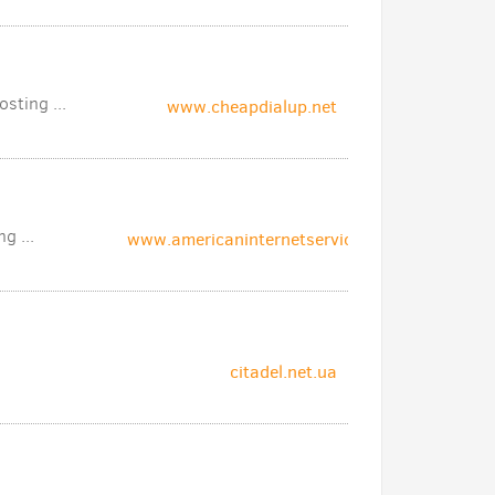
sting ...
www.cheapdialup.net
g ...
www.americaninternetservice.com
citadel.net.ua