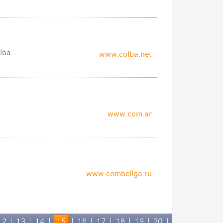
ba...
www.colba.net
www.com.ar
www.combellga.ru
12
|
13
|
14
|
15
|
16
|
17
|
18
|
19
|
20
|
след.»