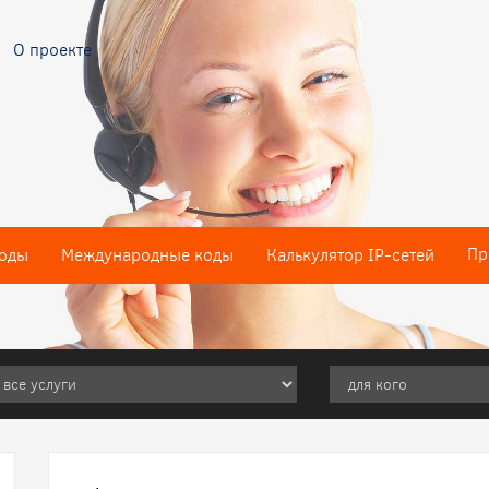
О проекте
Пр
оды
Международные коды
Калькулятор IP-сетей