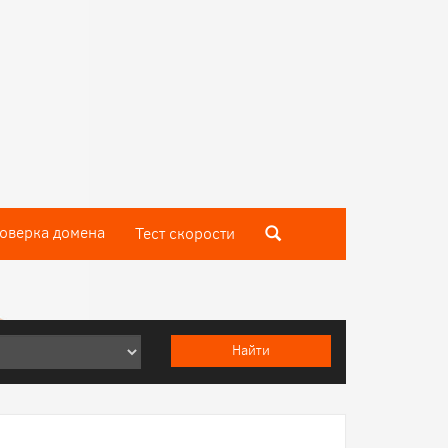
оверка домена
Тест скороcти