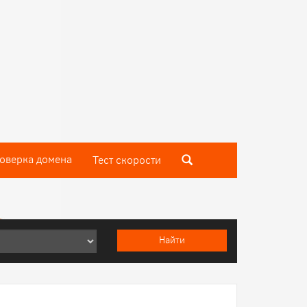
оверка домена
Тест скороcти