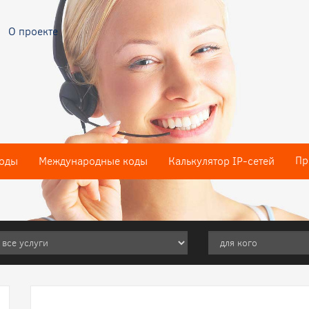
О проекте
Пр
оды
Международные коды
Калькулятор IP-сетей