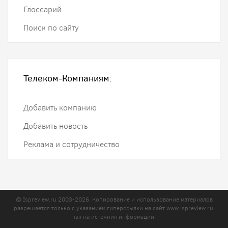
Глоссарий
Поиск по сайту
Телеком-Компаниям:
Добавить компанию
Добавить новость
Реклама и сотрудничество
© Ispreview.ru 2003-2026. Копирование и использование материалов
разрешается только с указанием гиперссылки на сайт
www.ispreview.ru
,
как на источник информации.