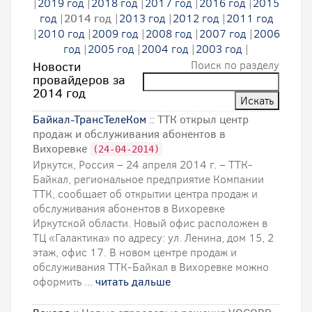
|
2019 год
|
2018 год
|
2017 год
|
2016 год
|
2015
год
|
2014 год
|
2013 год
|
2012 год
|
2011 год
|
2010 год
|
2009 год
|
2008 год
|
2007 год
|
2006
год
|
2005 год
|
2004 год
|
2003 год
|
Поиск по разделу
Новости
провайдеров за
2014 год
Байкал-ТрансТелеКом
:: ТТК открыл центр
продаж и обслуживания абонентов в
Вихоревке
(24-04-2014)
Иркутск, Россия – 24 апреля 2014 г. – ТТК-
Байкал, региональное предприятие Компании
ТТК, сообщает об открытии центра продаж и
обслуживания абонентов в Вихоревке
Иркутской области. Новый офис расположен в
ТЦ «Галактика» по адресу: ул. Ленина, дом 15, 2
этаж, офис 17. В новом центре продаж и
обслуживания ТТК-Байкал в Вихоревке можно
оформить ...
читать дальше