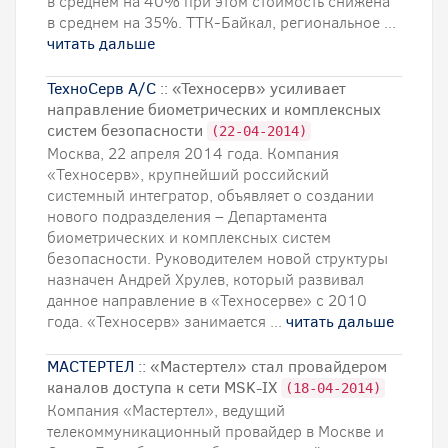
в среднем на 40% при этом стоимость снижена
в среднем на 35%. ТТК-Байкал, региональное ...
читать дальше
ТехноСерв А/С
:: «Техносерв» усиливает
направление биометрических и комплексных
систем безопасности
(22-04-2014)
Москва, 22 апреля 2014 года. Компания
«Техносерв», крупнейший российский
системный интегратор, объявляет о создании
нового подразделения – Департамента
биометрических и комплексных систем
безопасности. Руководителем новой структуры
назначен Андрей Хрулев, который развивал
данное направление в «Техносерве» с 2010
года. «Техносерв» занимается ...
читать дальше
МАСТЕРТЕЛ
:: «Мастертел» стал провайдером
каналов доступа к сети MSK-IX
(18-04-2014)
Компания «Мастертел», ведущий
телекоммуникационный провайдер в Москве и