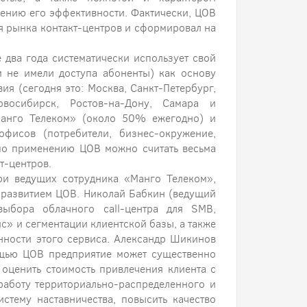
ению его эффективности. Фактически, ЦОВ
я рынка контакт-центров и сформировал на
 два года систематически использует свой
м не имели доступа абоненты) как основу
ия (сегодня это: Москва, Санкт-Петербург,
овосибирск, Ростов-на-Дону, Самара и
Манго Телеком» (около 50% ежегодно) и
фисов (потребители, бизнес-окружение,
 по применению ЦОВ можно считать весьма
т-центров.
ри ведущих сотрудника «Манго Телеком»,
 развитием ЦОВ. Николай Бабкин (ведущий
выбора облачного call-центра для SMB,
» и сегментации клиентской базы, а также
нности этого сервиса. Александр Шикинов
ощью ЦОВ предприятие может существенно
 оценить стоимость привлечения клиента с
 работу территориально-распределенного и
истему наставничества, повысить качество