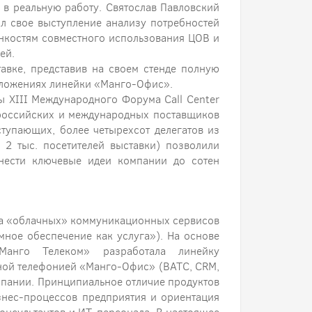
 в реальную работу. Святослав Павловский
ил свое выступление анализу потребностей
онкостям совместного использования ЦОВ и
ей.
авке, представив на своем стенде полную
иложениях линейки «Манго-Офис».
 XIII Международного Форума Call Center
 российских и международных поставщиков
тупающих, более четырехсот делегатов из
 2 тыс. посетителей выставки) позволили
нести ключевые идеи компании до сотен
ка «облачных» коммуникационных сервисов
мное обеспечение как услуга»). На основе
Манго Телеком» разработала линейку
ной телефонией «Манго-Офис» (ВАТС, CRM,
мпании. Принципиальное отличие продуктов
знес-процессов предприятия и ориентация