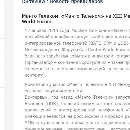
ISPreview
:
Новости провайдеров
Манго Телеком: «Манго Телеком» на XIII М
World Forum
17 апреля 2014 года, Москва. Компания «Манго 
российский провайдер виртуальной телефонии и
интегрированной телефонией (ВАТС, CRM и ЦОВ) –
Международного Форума Call Center World Forum,
ближнего зарубежья события в индустрии контак
(организатор – компания Exposystems – также п
форумов в области телекоммуникаций, посвященн
контенту).
Концепция участия «Манго Телеком» в XIII Межд
связана с двумя моментами.
Во-первых, год назад «Манго Телеком» запус
Вызовов (ЦОВ), ставший одним из трех систе
приложений с интегрированной телефонией «М
имеющий аналогов на российском и мировом рын
SMB и существенно отличается от традиционны
функциональными характеристиками, доступн