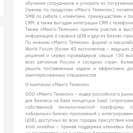
обучения сотрудников и ускорить их погружение
(тренер по продуктам «Манго Телеком») посвят
SMB по работе с клиентами, преимуществам и т
CRM, а также выгодам интеграции CRM c телефони
Также «Манго-Телеком» приняла участие в выст
информацию о сервисе ЦОВ и других бизнес-пр
По мнению «Манго Телеком», формат и масштабы
World Forum (более 40 экспонентов – ведущих
решений и сервис-провайдеров; свыше 150 выс
всех регионов России и соседних стран, более
решить поставленные задачи и эффективно до
заинтересованных специалистов.
О компании «Манго Телеком»
ООО «Манго Телеком» – лидер российского рын
для бизнеса на базе концепции SaaS («програм
собственной технологической платформы «
«облачных» бизнес-приложений с интегрирован
ЦОВ), доступных во всех городах присутствия ко
этой линейки – прямая поддержка ключевых би