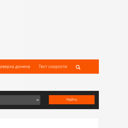
оверка домена
Тест скороcти