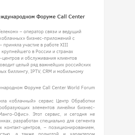
еждународном Форуме Call Center
Телеком» – оператор связи и ведущий
 «облачных» бизнес-приложений с
 приняла участие в работе XIII
 крупнейшего в России и странах
т-центров и обслуживания клиентов
роводит целый ряд важнейших российских
ых биллингу, IPTV, CRM и мобильному
ународном Форуме Call Center World Forum
тила «облачный» сервис Центр Обработки
мообразующих элементов линейки бизнес-
анго-Офис». Этот сервис, и сегодня не
ках, разработан специально для сегмента
х контакт-центров, – позиционированием,
остью, а также полнотой и характером