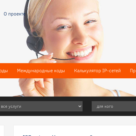
О проекте
оды
Международные коды
Калькулятор IP-сетей
Пр