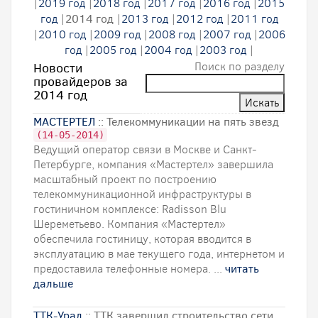
|
2019 год
|
2018 год
|
2017 год
|
2016 год
|
2015
год
|
2014 год
|
2013 год
|
2012 год
|
2011 год
|
2010 год
|
2009 год
|
2008 год
|
2007 год
|
2006
год
|
2005 год
|
2004 год
|
2003 год
|
Поиск по разделу
Новости
провайдеров за
2014 год
МАСТЕРТЕЛ
:: Телекоммуникации на пять звезд
(14-05-2014)
Ведущий оператор связи в Москве и Санкт-
Петербурге, компания «Мастертел» завершила
масштабный проект по построению
телекоммуникационной инфраструктуры в
гостиничном комплексе: Radisson Blu
Шереметьево. Компания «Мастертел»
обеспечила гостиницу, которая вводится в
эксплуатацию в мае текущего года, интернетом и
предоставила телефонные номера. ...
читать
дальше
ТТК-Урал
:: ТТК завершил строительство сети