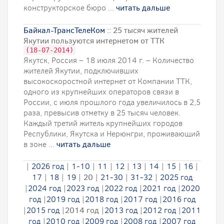
конструкторское бюро ...
читать дальше
Байкал-ТрансТелеКом
:: 25 тысяч жителей
Якутии пользуются интернетом от ТТК
(18-07-2014)
Якутск, Россия – 18 июля 2014 г. – Количество
жителей Якутии, подключивших
высокоскоростной интернет от Компании ТТК,
одного из крупнейших операторов связи в
России, с июля прошлого года увеличилось в 2,5
раза, превысив отметку в 25 тысяч человек.
Каждый третий житель крупнейших городов
Республики, Якутска и Нерюнгри, проживающий
в зоне ...
читать дальше
|
2026 год
|
1-10
|
11
|
12
|
13
|
14
|
15
|
16
|
17
|
18
|
19
|
20
|
21-30
|
31-32
|
2025 год
|
2024 год
|
2023 год
|
2022 год
|
2021 год
|
2020
год
|
2019 год
|
2018 год
|
2017 год
|
2016 год
|
2015 год
|
2014 год
|
2013 год
|
2012 год
|
2011
год
|
2010 год
|
2009 год
|
2008 год
|
2007 год