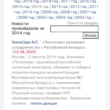
год
|
2019 год
|
2018 год
|
2017 год
|
2016 год
|
2015 год
|
2014 год
|
2013 год
|
2012 год
|
2011
год
|
2010 год
|
2009 год
|
2008 год
|
2007 год
|
2006 год
|
2005 год
|
2004 год
|
2003 год
|
Поиск по разделу
Новости
провайдеров за
2014 год
ТехноСерв А/С
:: «Техносерв» развивает
сотрудничество с Республикой Беларусь
(12-08-2014)
Москва, 12 августа 2014 года. Компания
«Техносерв», крупнейший российский
системный интегратор, объявляет о победе в
открытом конкурсе на реконструкцию
Могилевской теплоэлектроцентрали №1
(Республика Беларусь) с применением
современных парогазовых технологий.
Открытый конкурс проведен РУП
«Белинвестэнергосбережение». Заказчиком
проекта ...
читать дальше