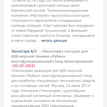
13 июля 2014 года состоялся уникальный 5-
километровый групповой заплыв через
Керченский пролив. Телекоммуникационная
компания «Мастертел» выступила спонсором
спортивного мероприятия и поддержала
команду пловцов. Старт заплыва был определен
от маяка Передний Чушкинский, а финишем
стала старинная крепость Еникале, находящаяся
в черте города ...
читать дальше
ТехноСерв А/С
:: «Техносерв» построит для
ЦКБ морской техники «Рубин»
многофункциональный стенд проектирования
(23-07-2014)
«Техносерв» реализует для ЦКБ морской
техники «Рубин» многофункциональный стенд
для отработки специальных технических средств
и их составных частей. Москва, 23 июля 2014
года. Компания «Техносерв», крупнейший
российский системный интегратор, объявляет о
подписании контракта на техническое
перевооружение ОАО «Центральное