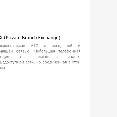
X (Private Branch Exchange)
режденческая АТС с исходящей и
одящей связью. Небольшая телефонная
танция, не являющаяся частью
щедоступной сети, но соединенная с этой
тью.