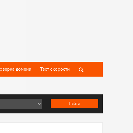
оверка домена
Тест скороcти