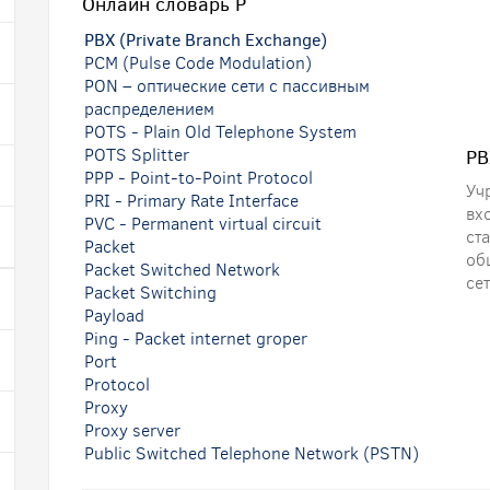
Онлайн словарь
P
PBX (Private Branch Exchange)
PCM (Pulse Code Modulation)
PON – оптические сети с пассивным
распределением
POTS - Plain Old Telephone System
POTS Splitter
PB
PPP - Point-to-Point Protocol
Уч
PRI - Primary Rate Interface
вх
PVC - Permanent virtual circuit
с
Packet
об
Packet Switched Network
се
Packet Switching
Payload
Ping - Packet internet groper
Port
Protocol
Proxy
Proxy server
Public Switched Telephone Network (PSTN)