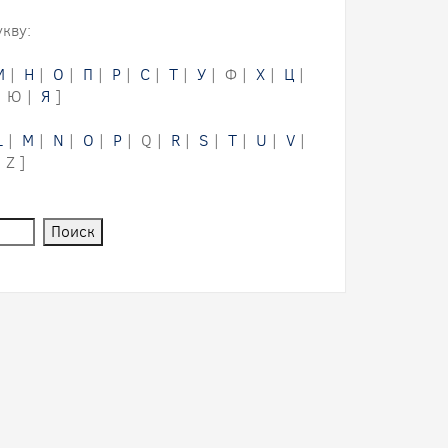
кву:
М
|
Н
|
О
|
П
|
Р
|
С
|
Т
|
У
| Ф |
Х
|
Ц
|
| Ю |
Я
]
L
|
M
|
N
|
O
|
P
| Q |
R
|
S
|
T
|
U
|
V
|
 Z ]