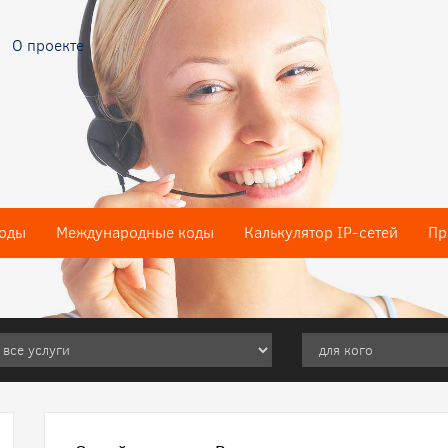
О проекте
оды
Международные коды
Калькулятор IP-сетей
Пр