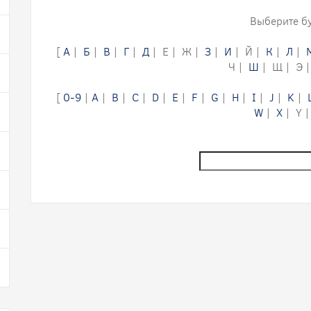
Выберите бу
[
А
|
Б
|
В
|
Г
|
Д
| Е | Ж |
З
|
И
| Й |
К
|
Л
|
Ч |
Ш
| Щ | Э 
[
0-9
|
A
|
B
|
C
|
D
|
E
|
F
|
G
|
H
|
I
|
J
|
K
|
W
|
X
| Y |