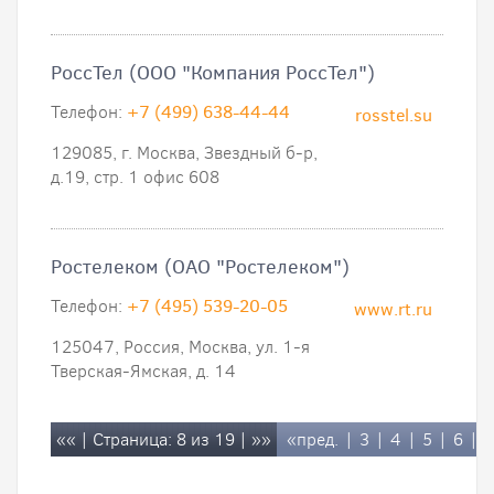
РоссТел (ООО "Компания РоссТел")
Телефон:
+7 (499) 638-44-44
rosstel.su
129085, г. Москва, Звездный б-р,
д.19, стр. 1 офис 608
Ростелеком (ОАО "Ростелеком")
Телефон:
+7 (495) 539-20-05
www.rt.ru
125047, Россия, Москва, ул. 1-я
Тверская-Ямская, д. 14
««
| Страница: 8 из 19 |
»»
«пред.
|
3
|
4
|
5
|
6
|