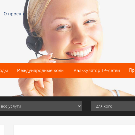
О проекте
Пр
оды
Международные коды
Калькулятор IP-сетей