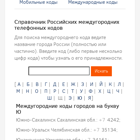
Мобильные коды
Международные коды
Справочник Российских междугородних
телефонных кодов
Для поиска междугороднего кода ведите
название города России (полностью или
частично). Введите код (либо первые несколько
цифр кода) чтобы узнать о его принадлежности.
[
А
|
Б
|
В
|
Г
|
Д
|
Е
|
Ж
|
З
|
И
|
Й
|
К
|
Л
|
М
|
Н
|
О
|
П
|
Р
|
С
|
Т
|
У
|
Ф
|
Х
|
Ц
|
Ч
|
Ш
| Щ |
Э
|
Ю
|
Я
]
Междугородние коды городов на букву
Ю
Южно-Сахалинск Сахалинская обл.:
+7
4242;
Южно-Уральск Челябинская обл.:
+7
35134;
Юкаменское Удмуртская обл.:
+7
34161;