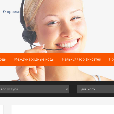
О проекте
оды
Международные коды
Калькулятор IP-сетей
Пр