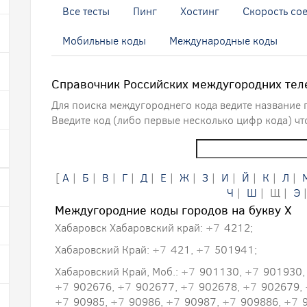
Все тесты
Пинг
Хостинг
Скорость со
Мобильные коды
Международные коды
Справочник Российских междугородних тел
Для поиска междугороднего кода ведите название 
Введите код (либо первые несколько цифр кода) чт
[
А
|
Б
|
В
|
Г
|
Д
|
Е
|
Ж
|
З
|
И
|
Й
|
К
|
Л
|
Ч
|
Ш
| Щ |
Э
Междугородние коды городов на букву Х
Хабаровск Хабаровский край:
+7
4212;
Хабаровский Край:
+7
421,
+7
501941;
Хабаровский Край, Моб.:
+7
901130,
+7
901930
+7
902676,
+7
902677,
+7
902678,
+7
902679,
+7
90985,
+7
90986,
+7
90987,
+7
909886,
+7
9