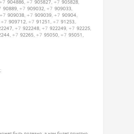
+7
904886,
+7
905827,
+7
905828,
7
90889,
+7
909032,
+7
909033,
+7
909038,
+7
909039,
+7
90904,
,
+7
909712,
+7
91251,
+7
91253,
22247,
+7
922248,
+7
922249,
+7
92225,
2244,
+7
92265,
+7
95050,
+7
95051,
;
 может быть полезно, а нам будет приятно.