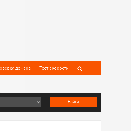
оверка домена
Тест скороcти