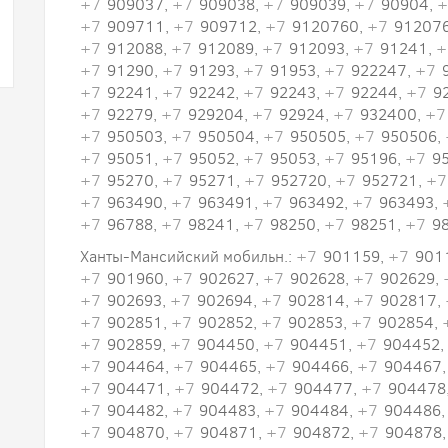
+7
909037,
+7
909038,
+7
909039,
+7
90904,
+
+7
909711,
+7
909712,
+7
9120760,
+7
91207
+7
912088,
+7
912089,
+7
912093,
+7
91241,
+
+7
91290,
+7
91293,
+7
91953,
+7
922247,
+7
9
+7
92241,
+7
92242,
+7
92243,
+7
92244,
+7
92
+7
92279,
+7
929204,
+7
92924,
+7
932400,
+7
+7
950503,
+7
950504,
+7
950505,
+7
950506,
+7
95051,
+7
95052,
+7
95053,
+7
95196,
+7
95
+7
95270,
+7
95271,
+7
952720,
+7
952721,
+7
+7
963490,
+7
963491,
+7
963492,
+7
963493,
+7
96788,
+7
98241,
+7
98250,
+7
98251,
+7
98
Ханты-Мансийский мобильн.:
+7
901159,
+7
901
+7
901960,
+7
902627,
+7
902628,
+7
902629,
+7
902693,
+7
902694,
+7
902814,
+7
902817,
+7
902851,
+7
902852,
+7
902853,
+7
902854,
+7
902859,
+7
904450,
+7
904451,
+7
904452,
+7
904464,
+7
904465,
+7
904466,
+7
904467
+7
904471,
+7
904472,
+7
904477,
+7
904478
+7
904482,
+7
904483,
+7
904484,
+7
904486
+7
904870,
+7
904871,
+7
904872,
+7
904878