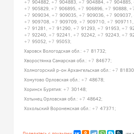
+7
904882,
+7
904883,
+7
904884,
+7
904885,
+7
905829,
+7
906895,
+7
906896,
+7
90888,
+
+7
909034,
+7
909035,
+7
909036,
+7
909037,
+7
909708,
+7
909709,
+7
909710,
+7
909711
+7
91281,
+7
91290,
+7
91293,
+7
91953,
+7
9
+7
92240,
+7
92241,
+7
92242,
+7
92243,
+7
9
+7
95052,
+7
95053;
Харовск Вологодская обл.:
+7
81732;
Хворостянка Самарская обл.:
+7
84677;
Холмогорский р-он Архангельская обл.:
+7
81830
Хомутово Орловская обл.:
+7
48678;
Хоринск Бурятия:
+7
30148;
Хотынец Орловская обл.:
+7
48642;
Хохольский Воронежская обл.:
+7
47371;
Поделитесь с друзьями:
, им