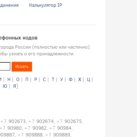
единения
Калькулятор IP
ефонных кодов
города России (полностью или частично).
обы узнать о его принадлежности.
М
|
Н
|
О
|
П
|
Р
|
С
|
Т
|
У
|
Ф
|
Х
|
Ц
|
|
Ю
|
Я
]
,
+7
902673,
+7
902674,
+7
902675,
+7
90980,
+7
90982,
+7
90984,
09887,
+7
909888,
+7
909889,