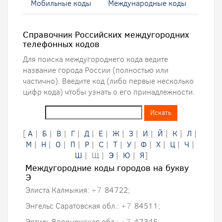
Мобильные коды
Международные коды
Справочник Российских междугородних
телефонных кодов
Для поиска междугороднего кода ведите
название города России (полностью или
частично). Введите код (либо первые несколько
цифр кода) чтобы узнать о его принадлежности.
[
А
|
Б
|
В
|
Г
|
Д
|
Е
|
Ж
|
З
|
И
|
Й
|
К
|
Л
|
М
|
Н
|
О
|
П
|
Р
|
С
|
Т
|
У
|
Ф
|
Х
|
Ц
|
Ч
|
Ш
| Щ |
Э
|
Ю
|
Я
]
Междугородние коды городов на букву
Э
Элиста Калмыкия:
+7
84722;
Энгельс Саратовская обл.:
+7
84511;
Эртиль Воронежская обл.:
+7
47345;