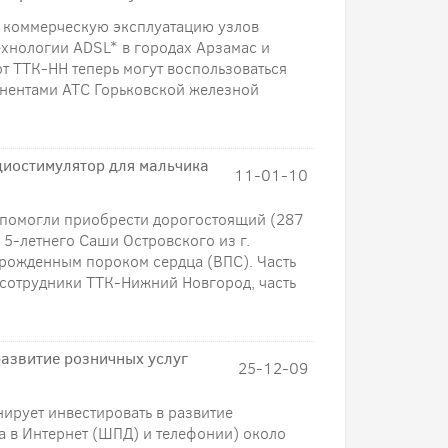
 коммерческую эксплуатацию узлов
хнологии ADSL* в городах Арзамас и
т ТТК-НН теперь могут воспользоваться
нентами АТС Горьковской железной
иостимулятор для мальчика
11-01-10
 помогли приобрести дорогостоящий (287
15-летнего Саши Островского из г.
рожденным пороком сердца (ВПС). Часть
сотрудники ТТК-Нижний Новгород, часть
азвитие розничных услуг
25-12-09
ирует инвестировать в развитие
 в Интернет (ШПД) и телефонии) около