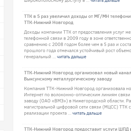
широкополосному доступу в ...
читать дальше
ТТК в 5 раз увеличил доходы от МГ/МН телефони
ТТК-Нижний Новгород
Доходы компании ТТК от предоставления услуг м
телефонной связи в 2009 году в зоне ответствен
сравнению с 2008 годом более чем в 5 раз и соста
прошлого года отмечался устойчивый рост объемо
генеральный ...
читать дальше
ТТК-Нижний Новгород организовал новый канал
Выксунскому металлургическому заводу
Компания ТТК-Нижний Новгород организовала нов
Интернет по волоконно-оптическим линиям связи
заводу (ОАО «ВМЗ») в Нижегородской области. Ра
магистральной цифровой сети связи (МЦСС) ТТК 
реализации проекта ...
читать дальше
ТТК-Нижний Новгород предоставит услуги ШПД 