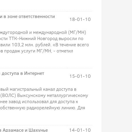
и в зоне ответственности
18-01-10
еждугородной и международной (МГ/МН)
ности ТТК-Нижний Новгород выросли по
вили 103,2 млн. рублей. «В течение всего
в продаж услуги МГ/МН, - отметил
 доступа в Интернет
15-01-10
ый магистральный канал доступа в
 (ВОЛС) Выксунскому металлургическому
нее завод использовал для доступа к
собственную радиорелейную линию. Для
в Арзамасе и Шахунье
14-01-10