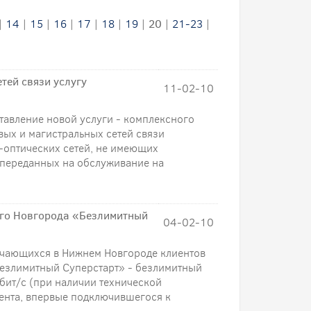
|
14
|
15
|
16
|
17
|
18
|
19
|
20
|
21-23
|
тей связи услугу
11-02-10
авление новой услуги - комплексного
вых и магистральных сетей связи
-оптических сетей, не имеющих
 переданных на обслуживание на
его Новгорода «Безлимитный
04-02-10
ючающихся в Нижнем Новгороде клиентов
езлимитный Суперстарт» - безлимитный
бит/с (при наличии технической
ента, впервые подключившегося к