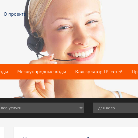
О проекте
оды
Международные коды
Калькулятор IP-сетей
Пр