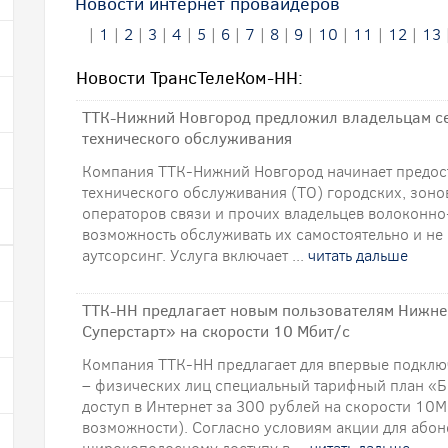
Новости интернет провайдеров
|
1
|
2
|
3
|
4
|
5
|
6
|
7
|
8
|
9
|
10
|
11
|
12
|
13
Новости ТрансТелеКом-НН:
ТТК-Нижний Новгород предложил владельцам се
технического обслуживания
Компания ТТК-Нижний Новгород начинает предост
технического обслуживания (ТО) городских, зоно
операторов связи и прочих владельцев волоконно
возможность обслуживать их самостоятельно и не
аутсорсинг. Услуга включает ...
читать дальше
ТТК-НН предлагает новым пользователям Нижн
Суперстарт» на скорости 10 Мбит/с
Компания ТТК-НН предлагает для впервые подкл
– физических лиц специальный тарифный план «Б
доступ в Интернет за 300 рублей на скорости 10М
возможности). Согласно условиям акции для абон