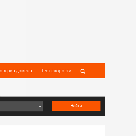
оверка домена
Тест скороcти