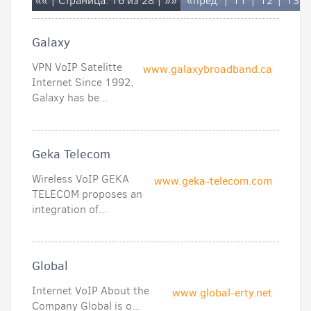
««
| Страница: 16 из 28 |
»»
«пред.
|
11
|
12
|
13
|
Galaxy
VPN VoIP Satelitte
www.galaxybroadband.ca
Internet Since 1992,
Galaxy has be...
Geka Telecom
Wireless VoIP GEKA
www.geka-telecom.com
TELECOM proposes an
integration of...
Global
Internet VoIP About the
www.global-erty.net
Company Global is o...