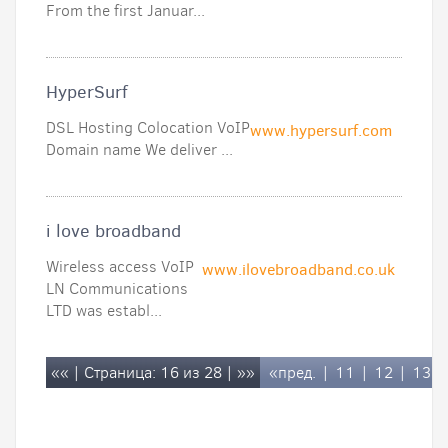
From the first Januar...
HyperSurf
DSL Hosting Colocation VoIP
www.hypersurf.com
Domain name We deliver ...
i love broadband
Wireless access VoIP
www.ilovebroadband.co.uk
LN Communications
LTD was establ...
««
| Страница: 16 из 28 |
»»
«пред.
|
11
|
12
|
13
|