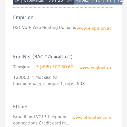
««
| Страница: 15 из 28 |
»»
«пред.
|
10
|
11
|
12
Empirion
DSL VoIP Web Hosting Domains
www.empirion.at
...
EngiNet (ЗАО "ИнжиНэт")
Телефон:
+7 (495) 500 50 60
www.enginet.ru
123060, г. Москва, Ул.
Расплетина, д. 5, корп. 1, офис 503
Ethnet
Broadband VOIP Telephone
www.ethnetuk.com
connections Credit card m...