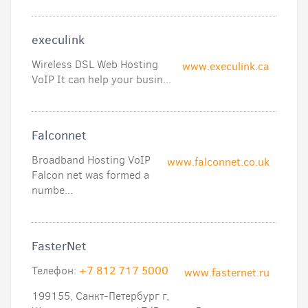
execulink
Wireless DSL Web Hosting
www.execulink.ca
VoIP It can help your busin...
Falconnet
Broadband Hosting VoIP
www.falconnet.co.uk
Falcon net was formed a
numbe...
FasterNet
Телефон:
+7 812 717 5000
www.fasternet.ru
199155, Санкт-Петербург г,