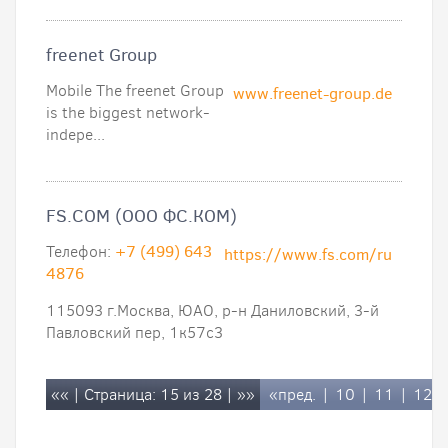
freenet Group
Mobile The freenet Group
www.freenet-group.de
is the biggest network-
indepe...
FS.COM (ООО ФС.КОМ)
Телефон:
+7 (499) 643
https://www.fs.com/ru
4876
115093 г.Москва, ЮАО, р-н Даниловский, 3-й
Павловский пер, 1к57с3
««
| Страница: 15 из 28 |
»»
«пред.
|
10
|
11
|
12