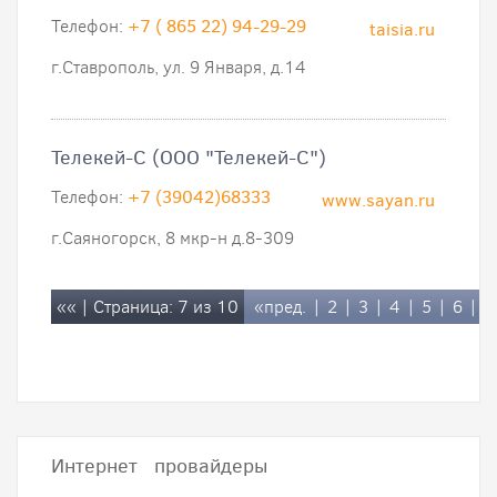
Телефон:
+7 ( 865 22) 94-29-29
taisia.ru
г.Ставрополь, ул. 9 Января, д.14
Телекей-С (OOO "Телекей-С")
Телефон:
+7 (39042)68333
www.sayan.ru
г.Саяногорск, 8 мкр-н д.8-309
««
| Страница: 7 из 10
«пред.
|
2
|
3
|
4
|
5
|
6
|
Интернет провайдеры