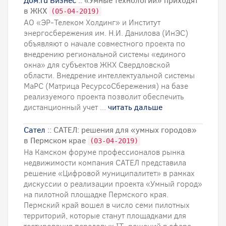
Дом.ru Бизнес
:: «Умные технологии» приходят
в ЖКХ
(05-04-2019)
АО «ЭР-Телеком Холдинг» и Институт
энергосбережения им. Н.И. Данилова (ИнЭС)
объявляют о начале совместного проекта по
внедрению региональной системы «единого
окна» для субъектов ЖКХ Свердловской
области. Внедрение интеллектуальной системы
МаРС (Матрица РесурсоСбережения) на базе
реализуемого проекта позволит обеспечить
дистанционный учет ...
читать дальше
Сател
:: САТЕЛ: решения для «умных городов»
в Пермском крае
(03-04-2019)
На Камском форуме профессионалов рынка
недвижимости компания САТЕЛ представила
решение «Цифровой муниципалитет» в рамках
дискуссии о реализации проекта «Умный город»
на пилотной площадке Пермского края.
Пермский край вошел в число семи пилотных
территорий, которые станут площадками для