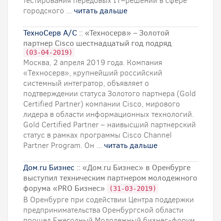
тестирования передовых IT–решений в сфере
городского ...
читать дальше
ТехноСерв А/С
:: «Техносерв» – Золотой
партнер Cisco шестнадцатый год подряд
(03-04-2019)
Москва, 2 апреля 2019 года. Компания
«Техносерв», крупнейший российский
системный интегратор, объявляет о
подтверждении статуса Золотого партнера (Gold
Certified Partner) компании Cisco, мирового
лидера в области информационных технологий.
Gold Certified Partner – наивысший партнерский
статус в рамках программы Cisco Channel
Partner Program. Он ...
читать дальше
Дом.ru Бизнес
:: «Дом.ru Бизнес» в Оренбурге
выступил техническим партнером молодежного
форума «PRO Бизнес»
(31-03-2019)
В Оренбурге при содействии Центра поддержки
предпринимательства Оренбургской области
прошел Ежегодный Молодежный бизнес-форум