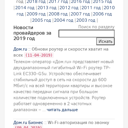
год
|
2018 год
|
2017 год
|
2016 год
|
2015 год
|
2014 год
|
2013 год
|
2012 год
|
2011 год
|
2010
год
|
2009 год
|
2008 год
|
2007 год
|
2006 год
|
2005 год
|
2004 год
|
2003 год
|
Поиск по разделу
Новости
провайдеров за
2019 год
Дом.ru
:: Обнови роутер и скорости хватит на
всех
(11-04-2019)
Телеком-оператор «Дом.ru» представляет новый
двухдиапазонный гигабитный Wi-Fi роутер TP-
Link EC330-G5u. Устройство обеспечивает
стабильный доступ в сеть на скорости до 600
Мбит/с на всей территории квартиры и высокое
качество передачи сигнала при большом
количестве подключенных устройств. Роутер
работает одновременно в 2 частотных
диапазонах – ...
читать дальше
Дом.ru Бизнес
:: Wi-Fi-авторизация по звонку
(09-04-2019)