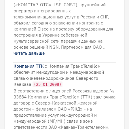
(«КОМСТАР-ОТС», LSE: CMST), крупнейший
оператор интегрированных
телекоммуникационных услуг в России и СНГ,
объявил сегодня о заключении контракта с
компанией Cisco на поставку оборудования для
построения в Украине собственной
мультисервисной сети передачи данных на
основе решений NGN. Партнером для ОАО ...
читать дальше
Компания ТТК
:: Компания ТрансТелеКом
обеспечит междугодной и международной
связью железнодорожников Северного
Кавказа
(25-01-2008)
В соответствии с лицензией Россвязьнадзора №
33684 Компания ТрансТелеКом (ТТК) заключила
договор с Северо-Кавказской железной
дорогой – филиалом ОАО «РЖД» - на
предоставление услуг междугородной и
международной (МГ/МН) связи в зоне
ответственности ЗАО «Кавказ-Транстелеком».