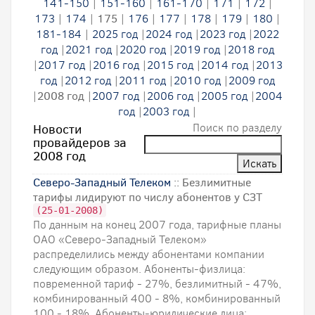
141-150
|
151-160
|
161-170
|
171
|
172
|
173
|
174
|
175
|
176
|
177
|
178
|
179
|
180
|
181-184
|
2025 год
|
2024 год
|
2023 год
|
2022
год
|
2021 год
|
2020 год
|
2019 год
|
2018 год
|
2017 год
|
2016 год
|
2015 год
|
2014 год
|
2013
год
|
2012 год
|
2011 год
|
2010 год
|
2009 год
|
2008 год
|
2007 год
|
2006 год
|
2005 год
|
2004
год
|
2003 год
|
Поиск по разделу
Новости
провайдеров за
2008 год
Северо-Западный Телеком
:: Безлимитные
тарифы лидируют по числу абонентов у СЗТ
(25-01-2008)
По данным на конец 2007 года, тарифные планы
ОАО «Северо-Западный Телеком»
распределились между абонентами компании
следующим образом. Абоненты-физлица:
повременной тариф - 27%, безлимитный - 47%,
комбинированный 400 - 8%, комбинированный
100 - 18%. Абоненты-юридические лица: