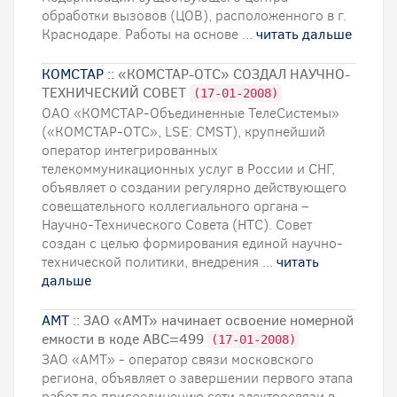
обработки вызовов (ЦОВ), расположенного в г.
Краснодаре. Работы на основе ...
читать дальше
КОМСТАР
:: «КОМСТАР-ОТС» СОЗДАЛ НАУЧНО-
ТЕХНИЧЕСКИЙ СОВЕТ
(17-01-2008)
ОАО «КОМСТАР-Объединенные ТелеСистемы»
(«КОМСТАР-ОТС», LSE: CMST), крупнейший
оператор интегрированных
телекоммуникационных услуг в России и СНГ,
объявляет о создании регулярно действующего
совещательного коллегиального органа –
Научно-Технического Совета (НТС). Совет
создан с целью формирования единой научно-
технической политики, внедрения ...
читать
дальше
АМТ
:: ЗАО «АМТ» начинает освоение номерной
емкости в коде АВС=499
(17-01-2008)
ЗАО «АМТ» - оператор связи московского
региона, объявляет о завершении первого этапа
работ по присоединению cети электросвязи в