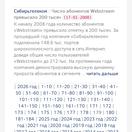
Сибирьтелеком
:: Число абонентов Webstream
превысило 200 тысяч
(17-01-2008)
К началу 2008 года количество абонентов
«Webstream» превысило отметку в 200 тысяч. За
прошедший год компания «Сибирьтелеком»
подключила 148,6 тыс. портов
широкополосного доступа в сеть Интернет,
доведя общее число пользователей
«Webstream» до 212 тыс. На протяжении года
компания демонстрировала высокую динамику
прироста абонентов в сегменте ...
читать дальше
|
2026 год
|
1-10
|
11-20
|
21-30
|
31-40
|
41-
50
|
51-60
|
61-70
|
71-80
|
81-90
|
91-100
|
101-110
|
111-120
|
121-130
|
131-140
|
141-150
|
151-160
|
161-170
|
171
|
172
|
173
|
174
|
175
|
176
|
177
|
178
|
179
|
180
|
181-184
|
2025 год
|
2024 год
|
2023 год
|
2022
год
|
2021 год
|
2020 год
|
2019 год
|
2018 год
|
2017 год
|
2016 год
|
2015 год
|
2014 год
|
2013