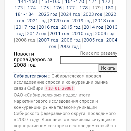
141-150
|
151-160
|
161-170
|
171
|
172
|
173
|
174
|
175
|
176
|
177
|
178
|
179
|
180
|
181-184
|
2025 год
|
2024 год
|
2023 год
|
2022
год
|
2021 год
|
2020 год
|
2019 год
|
2018 год
|
2017 год
|
2016 год
|
2015 год
|
2014 год
|
2013
год
|
2012 год
|
2011 год
|
2010 год
|
2009 год
|
2008 год
|
2007 год
|
2006 год
|
2005 год
|
2004
год
|
2003 год
|
Поиск по разделу
Новости
провайдеров за
2008 год
Сибирьтелеком
:: Сибирьтелеком провел
исследование спроса и конкуренции рынка
связи Сибири
(18-01-2008)
ОАО «Сибирьтелеком» подвел итоги
маркетингового исследования спроса и
конкуренции рынка телекоммуникаций
Сибирского федерального округа, проводимого
в 2007 году. Компания отслеживала ситуацию в
корпоративном секторе и секторе домохозяйств.