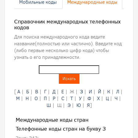
Мобильные коды
Международные коды
Справочник международных телефонных
кодов
Для поиска международного кода ведите
название(полностью или частично). Введите код
(либо первые несколько цифр кода) чтобы
узнать о его принадлежности.
Искать
[
А
|
Б
|
В
|
Г
|
Д
|
Е
| Ж |
З
|
И
|
Й
|
К
|
Л
|
М
|
Н
|
О
|
П
|
Р
|
С
|
Т
|
У
|
Ф
|
Х
|
Ц
|
Ч
|
Ш
| Щ |
Э
|
Ю
|
Я
]
Международные коды стран
Телефонные коды стран на букву З