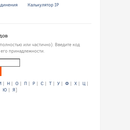
единения
Калькулятор IP
дов
полностью или частично). Введите код
 его принадлежности.
М
|
Н
|
О
|
П
|
Р
|
С
|
Т
|
У
|
Ф
|
Х
|
Ц
|
|
Ю
|
Я
]