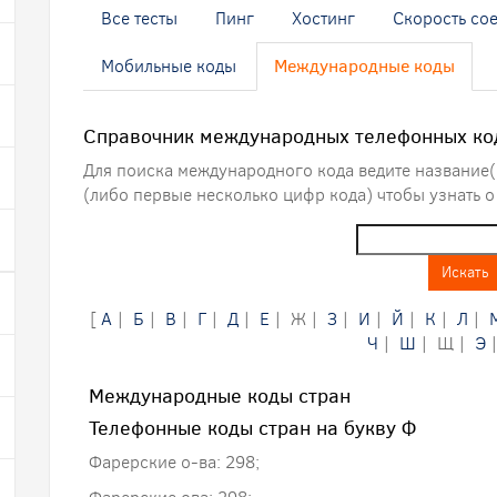
Все тесты
Пинг
Хостинг
Скорость со
Мобильные коды
Международные коды
Справочник международных телефонных ко
Для поиска международного кода ведите название(
(либо первые несколько цифр кода) чтобы узнать о
Искать
[
А
|
Б
|
В
|
Г
|
Д
|
Е
| Ж |
З
|
И
|
Й
|
К
|
Л
|
Ч
|
Ш
| Щ |
Э
Международные коды стран
Телефонные коды стран на букву Ф
Фарерские о-ва: 298;