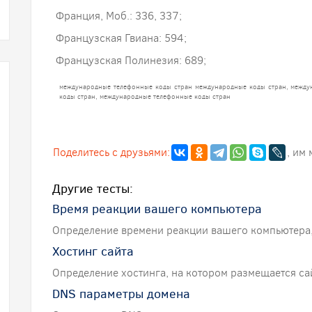
Франция, Моб.: 336, 337;
Французская Гвиана: 594;
Французская Полинезия: 689;
международные телефонные коды стран
международные коды стран, между
коды стран, международные телефонные коды стран
Поделитесь с друзьями:
, им
Другие тесты:
Время реакции вашего компьютера
Определение времени реакции вашего компьютера,
Хостинг сайта
Определение хостинга, на котором размещается сай
DNS параметры домена