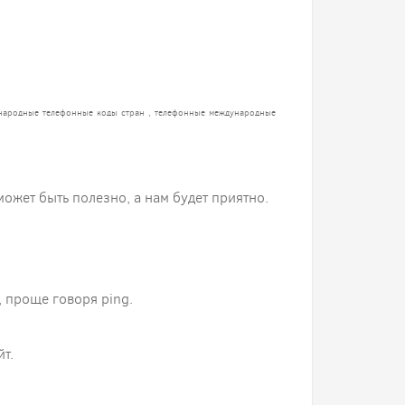
народные телефонные коды стран , телефонные международные
 может быть полезно, а нам будет приятно.
 проще говоря ping.
т.