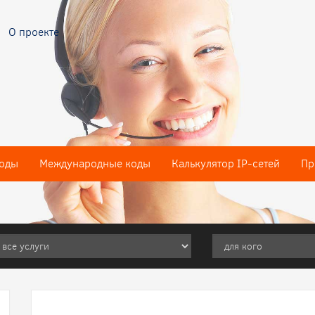
О проекте
оды
Международные коды
Калькулятор IP-сетей
Пр