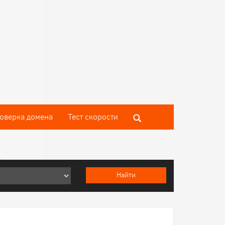
оверка домена
Тест скороcти