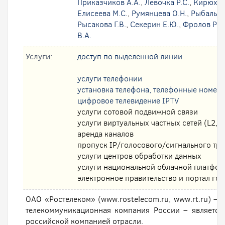
Приказчиков А.А.
,
Левочка Р.С.
,
Кирюхин
Елисеева М.С.
,
Румянцева О.Н.
,
Рыбальск
Рысакова Г.В.
,
Секерин Е.Ю.
,
Фролов Р.А
В.А.
Услуги:
доступ по выделенной линии
услуги телефонии
установка телефона, телефонные номер
цифровое телевидение IPTV
услуги сотовой подвижной связи
услуги виртуальных частных сетей (L2, L
аренда каналов
пропуск IP/голосового/сигнального тр
услуги центров обработки данных
услуги национальной облачной платфо
электронное правительство и портал гос
ОАО «Ростелеком» (www.rostelecom.ru, www.rt.ru) – 
телекоммуникационная компания России – являетс
российской компанией отрасли.