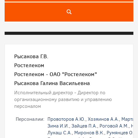
Рысакова Г.В.
Ростелеком
Ростелеком - ОАО "Ростелеком"
Рысакова Галина Васильевна
Исполнительный директор - Директор по
организационному развитию и управлению
персоналом
Персоналии:
Провоторов А.Ю.
,
Хозяинов А.А.
,
Мартир
Зима И.И.
,
Зайцев П.А.
,
Роговой А.М.
,
На
Лукаш С.А.
,
Миронов В.К.
,
Румянцев О.В.