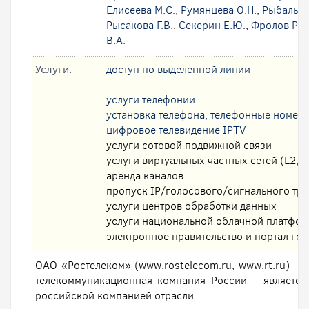
Елисеева М.С.
,
Румянцева О.Н.
,
Рыбальск
Рысакова Г.В.
,
Секерин Е.Ю.
,
Фролов Р.А
В.А.
Услуги:
доступ по выделенной линии
услуги телефонии
установка телефона, телефонные номер
цифровое телевидение IPTV
услуги сотовой подвижной связи
услуги виртуальных частных сетей (L2, L
аренда каналов
пропуск IP/голосового/сигнального тр
услуги центров обработки данных
услуги национальной облачной платфо
электронное правительство и портал гос
ОАО «Ростелеком» (www.rostelecom.ru, www.rt.ru) – 
телекоммуникационная компания России – являетс
российской компанией отрасли.