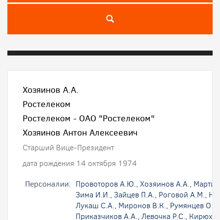
Хозяинов А.А.
Ростелеком
Ростелеком - ОАО "Ростелеком"
Хозяинов Антон Алексеевич
Старший Вице-Президент
дата рождения 14 октября 1974
Персоналии:
Провоторов А.Ю.
,
Хозяинов А.А.
,
Мартир
Зима И.И.
,
Зайцев П.А.
,
Роговой А.М.
,
На
Лукаш С.А.
,
Миронов В.К.
,
Румянцев О.В.
Приказчиков А.А.
,
Левочка Р.С.
,
Кирюхин