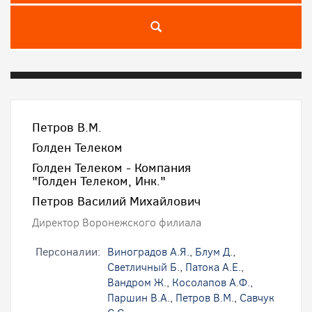
Петров В.М.
Голден Телеком
Голден Телеком - Компания
"Голден Телеком, Инк."
Петров Василий Михайлович
Директор Воронежского филиала
Персоналии:
Виноградов А.Я.
,
Блум Д.
,
Светличный Б.
,
Патока А.Е.
,
Вандром Ж.
,
Косолапов А.Ф.
,
Паршин В.А.
,
Петров В.М.
,
Савчук