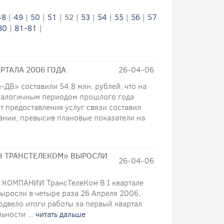
48
|
49
|
50
|
51
|
52
|
53
|
54
|
55
|
56
|
57
80
|
81-81
|
РТАЛА 2006 ГОДА
26-04-06
-ДВ» составили 54,8 млн. рублей, что на
налогичным периодом прошлого года
т предоставления услуг связи составил
пании, превысив плановые показатели на
ИН ТРАНСТЕЛЕКОМ» ВЫРОСЛИ
26-04-06
 КОМПАНИИ ТрансТелеКом В I квартале
ыросли в четыре раза 26 Апреля 2006,
вело итоги работы за первый квартал
ьности ...
читать дальше