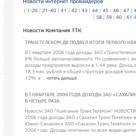
Новости интернет провайдеров
|
1-20
|
21-40
|
41
|
42
|
43
|
44
|
45
|
46
|
47
|
|
58
|
59
|
60
|
61-
Новости Компания ТТК:
ТРАНСТЕЛЕКОМ-ДВ ПОДВЕЛ ИТОГИ ПЕРВОГО КВА
В I квартале 2006 года доходы ЗАО «Транстелеком
6% больше запланированного. По сравнению с а
доходы предприятия выросли в 1,44 раза. Доход о
18,3 млн. рублей в общей структуре доходов ком
12%, а ...
читать дальше
В I КВАРТАЛЕ 2006 ГОДА ДОХОДЫ ЗАО «САХАЛ
В ЧЕТЫРЕ РАЗА
Новости ЗАО "Компания ТрансТелеКом" НОВОСТИ
2006 года доходы ЗАО «Сахалин ТрансТелеКом» в
Южно-Сахалинск ЗАО «Сахалин ТрансТелеКом» под
2006 года. Доходы компании по всем видам деятел