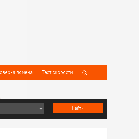
оверка домена
Тест скороcти