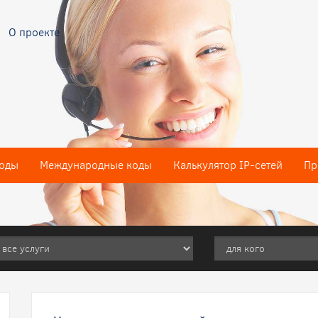
О проекте
оды
Международные коды
Калькулятор IP-сетей
Пр