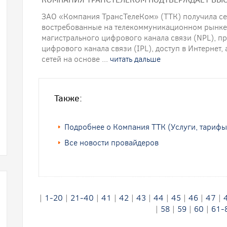
ЗАО «Компания ТрансТелеКом» (ТТК) получила се
востребованные на телекоммуникационном рынке у
магистрального цифрового канала связи (NPL), п
цифрового канала связи (IPL), доступ в Интернет,
сетей на основе ...
читать дальше
Также:
Подробнее о Компания ТТК (Услуги, тарифы
Все новости провайдеров
|
1-20
|
21-40
|
41
|
42
|
43
|
44
|
45
|
46
|
47
|
|
58
|
59
|
60
|
61-