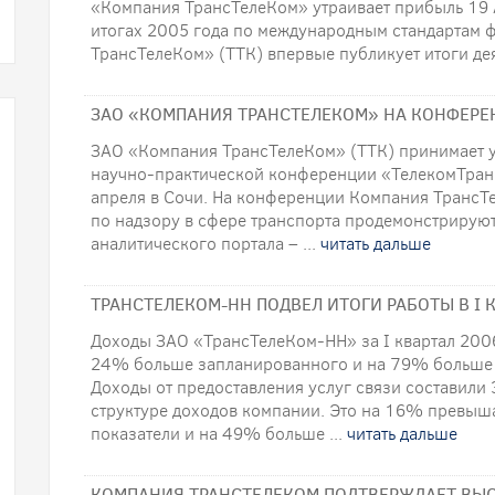
«Компания ТрансТелеКом» утраивает прибыль 19 
итогах 2005 года по международным стандартам 
ТрансТелеКом» (ТТК) впервые публикует итоги дея
ЗАО «КОМПАНИЯ ТРАНСТЕЛЕКОМ» НА КОНФЕРЕ
ЗАО «Компания ТрансТелеКом» (ТТК) принимает у
научно-практической конференции «ТелекомТранс
апреля в Сочи. На конференции Компания ТрансТ
по надзору в сфере транспорта продемонстриру
аналитического портала – ...
читать дальше
ТРАНСТЕЛЕКОМ-НН ПОДВЕЛ ИТОГИ РАБОТЫ В I К
Доходы ЗАО «ТрансТелеКом-НН» за I квартал 2006 
24% больше запланированного и на 79% больше п
Доходы от предоставления услуг связи составили
структуре доходов компании. Это на 16% превыш
показатели и на 49% больше ...
читать дальше
КОМПАНИЯ ТРАНСТЕЛЕКОМ ПОДТВЕРЖДАЕТ ВЫС