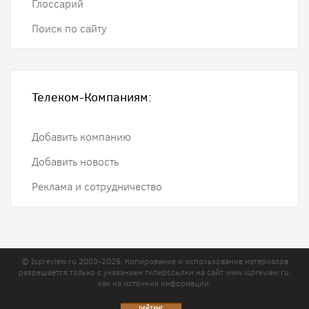
Глоссарий
Поиск по сайту
Телеком-Компаниям:
Добавить компанию
Добавить новость
Реклама и сотрудничество
© Ispreview.ru 2003-2026. Копирование и использование материалов
разрешается только с указанием гиперссылки на сайт
www.ispreview.ru
,
как на источник информации.