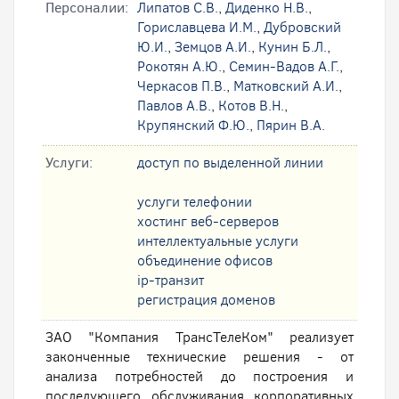
Персоналии:
Липатов С.В.
,
Диденко Н.В.
,
Гориславцева И.М.
,
Дубровский
Ю.И.
,
Земцов А.И.
,
Кунин Б.Л.
,
Рокотян А.Ю.
,
Семин-Вадов А.Г.
,
Черкасов П.В.
,
Матковский А.И.
,
Павлов А.В.
,
Котов В.Н.
,
Крупянский Ф.Ю.
,
Пярин В.А.
Услуги:
доступ по выделенной линии
услуги телефонии
хостинг веб-серверов
интеллектуальные услуги
oбъединение офисов
ip-транзит
регистрация доменов
ЗАО "Компания ТрансТелеКом" реализует
законченные технические решения - от
анализа потребностей до построения и
последующего обслуживания корпоративных